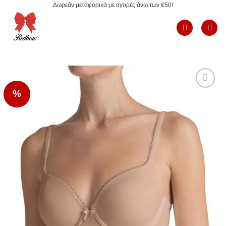
Δωρεάν μεταφορικά με αγορές άνω των €50!
Μετάβαση
στο
περιεχόμενο
%
Add to
Wishlist