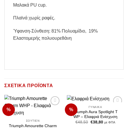
Μαλακά PU cup.
Πλαϊνά χωρίς ραφές.
Ύφανση-Σύνθεση: 81% Πολυαμίδιο, 19%
Ελαστομερής πολυουρεθάνη
ΣΧΕΤΙΚΆ ΠΡΟΪΌΝΤΑ
ΓΥΝΑΊΚΑ
%
%
Add to
Add to
Triumph Aura Spotlight T
Wishlist
Wishlist
WP – Ελαφριά Ενίσχυση
ΣΟΥΤΙΈΝ
Original
Η
€
48,50
€
38,80
με ΦΠΑ
price
τρέχουσα
Triumph Amourette Charm