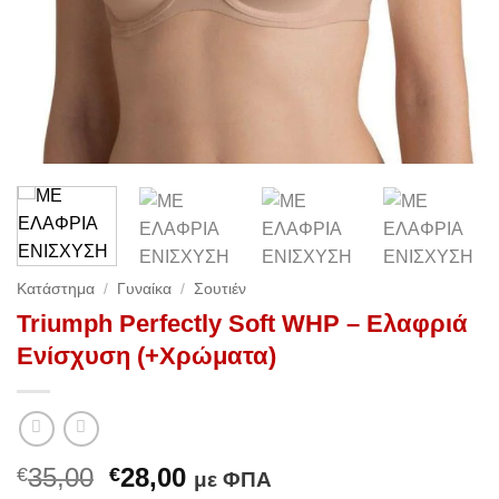
Κατάστημα
/
Γυναίκα
/
Σουτιέν
Triumph Perfectly Soft WHP – Ελαφριά
Ενίσχυση (+Χρώματα)
Original
Η
35,00
28,00
€
€
με ΦΠΑ