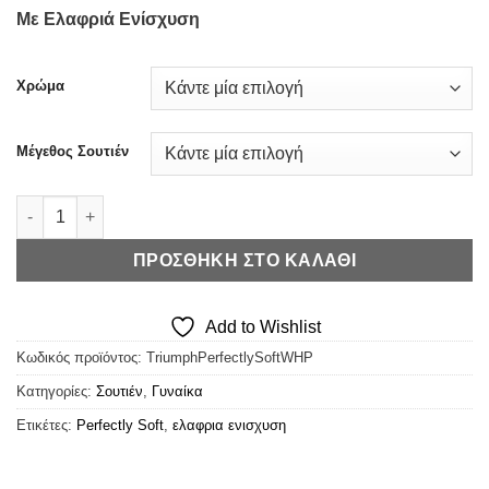
price
τρέχουσα
Με Ελαφριά Ενίσχυση
was:
τιμή
€35,00.
είναι:
€28,00.
Χρώμα
Μέγεθος Σουτιέν
Triumph Perfectly Soft WHP - Ελαφριά Ενίσχυση (+Χρώματα) 
ΠΡΟΣΘΉΚΗ ΣΤΟ ΚΑΛΆΘΙ
Add to Wishlist
Κωδικός προϊόντος:
TriumphPerfectlySoftWHP
Κατηγορίες:
Σουτιέν
,
Γυναίκα
Ετικέτες:
Perfectly Soft
,
ελαφρια ενισχυση