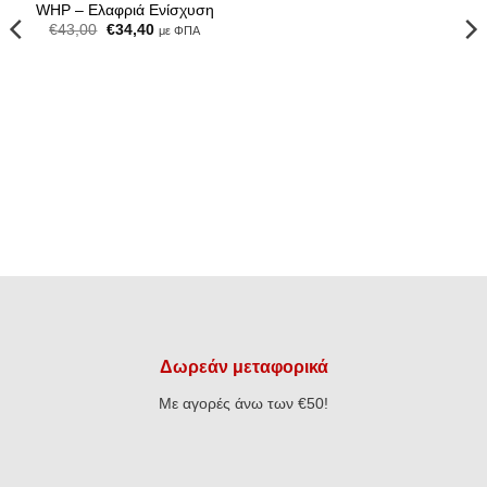
was:
τιμή
WHP – Ελαφριά Ενίσχυση
€48,50.
είναι:
Original
Η
€
43,00
€
34,40
με ΦΠΑ
€38,80.
price
τρέχουσα
was:
τιμή
€43,00.
είναι:
€34,40.
Δωρεάν μεταφορικά
Με αγορές άνω των €50!