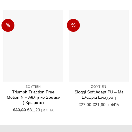
%
%
Add to Wishlist
Add to Wishlist
+
+
ΣΟΥΤΙΈΝ
ΣΟΥΤΙΈΝ
Triumph Triaction Free
Sloggi Soft Adapt PU – Με
Motion N – Αθλητικό Σουτιέν
Ελαφριά Ενίσχυση
( Χρώματα)
Original
Η
€
27,00
€
21,60
με ΦΠΑ
Original
Η
€
39,00
€
31,20
με ΦΠΑ
price
τρέχουσα
price
τρέχουσα
was:
τιμή
was:
τιμή
€27,00.
είναι:
€39,00.
είναι:
€21,60.