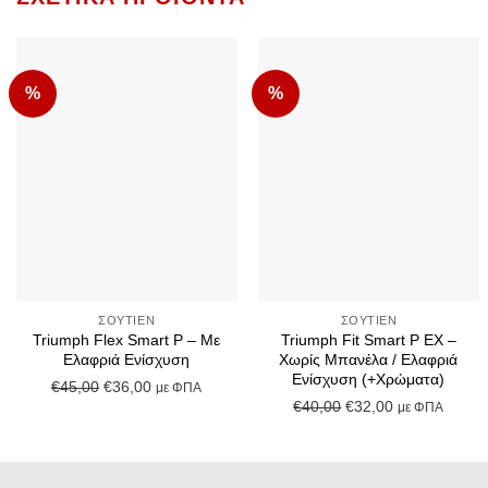
%
%
Add to Wishlist
Add to Wishlist
+
+
ΣΟΥΤΙΈΝ
ΣΟΥΤΙΈΝ
Triumph Flex Smart P – Με
Triumph Fit Smart P EX –
Ελαφριά Ενίσχυση
Χωρίς Μπανέλα / Ελαφριά
Ενίσχυση (+Χρώματα)
Original
Η
€
45,00
€
36,00
με ΦΠΑ
Original
Η
€
40,00
€
32,00
με ΦΠΑ
price
τρέχουσα
price
τρέχουσα
was:
τιμή
was:
τιμή
€45,00.
είναι:
€40,00.
είναι:
€36,00.