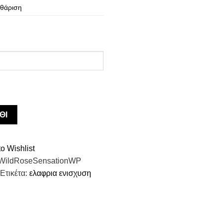
θάριση
ΘΙ
o Wishlist
WildRoseSensationWP
Ετικέτα:
ελαφρια ενισχυση