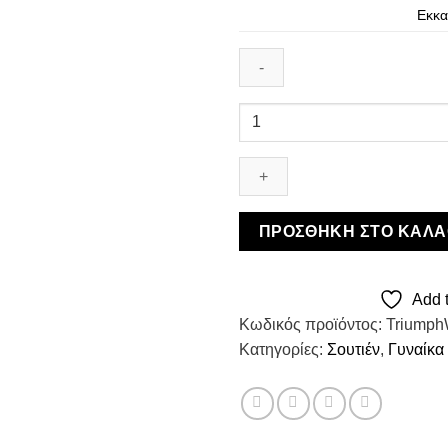
Εκκα
Triumph
Wild
Rose
Sensation
WP
-
ΠΡΟΣΘΉΚΗ ΣΤΟ ΚΑΛΆ
Ελαφριά
Ενίσχυση
ποσότητα
Add t
Κωδικός προϊόντος:
Triumph
Κατηγορίες:
Σουτιέν
,
Γυναίκα