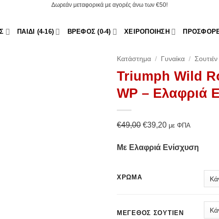
Δωρεάν μεταφορικά με αγορές άνω των €50!
Σ
ΠΑΙΔΊ (4-16)
ΒΡΈΦΟΣ (0-4)
ΧΕΙΡΟΠΟΊΗΣΗ
ΠΡΟΣΦΟΡ
Κατάστημα
/
Γυναίκα
/
Σουτιέν
Triumph Wild R
WP – Ελαφριά 
Add to Wishlist
Original
Η
€
49,00
€
39,20
με ΦΠΑ
price
τρέχουσα
Με Ελαφριά Ενίσχυση
was:
τιμή
€49,00.
είναι:
€39,20.
ΧΡΏΜΑ
ΜΈΓΕΘΟΣ ΣΟΥΤΙΈΝ