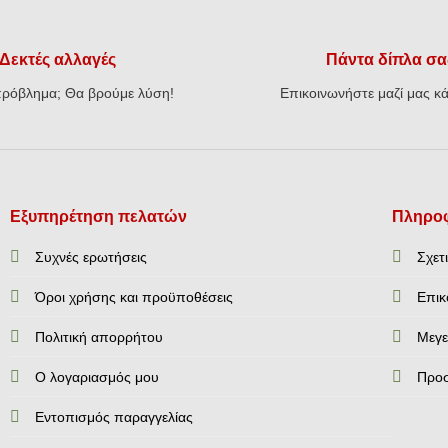
€31,20.
Δεκτές αλλαγές
Πάντα δίπλα σα
ρόβλημα; Θα βρούμε λύση!
Επικοινωνήστε μαζί μας κά
Εξυπηρέτηση πελατών
Πληροφ
Συχνές ερωτήσεις
Σχετ
Όροι χρήσης και προϋποθέσεις
Επικ
Πολιτική απορρήτου
Mεγε
Ο λογαριασμός μου
Προ
Εντοπισμός παραγγελίας