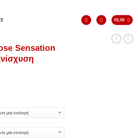
ΈΣ
€
0,00
ose Sensation
Ενίσχυση