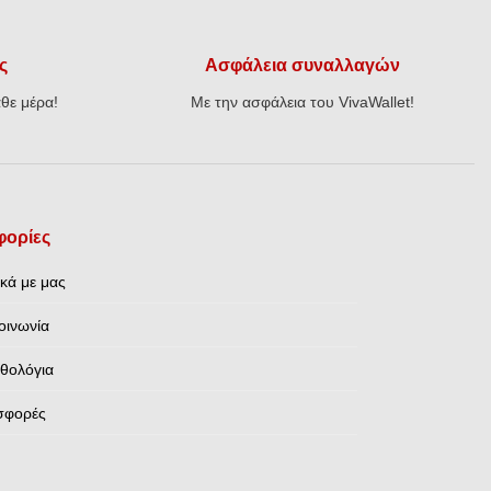
ς
Ασφάλεια συναλλαγών
θε μέρα!
Με την ασφάλεια του VivaWallet!
ορίες
ικά με μας
οινωνία
θολόγια
σφορές