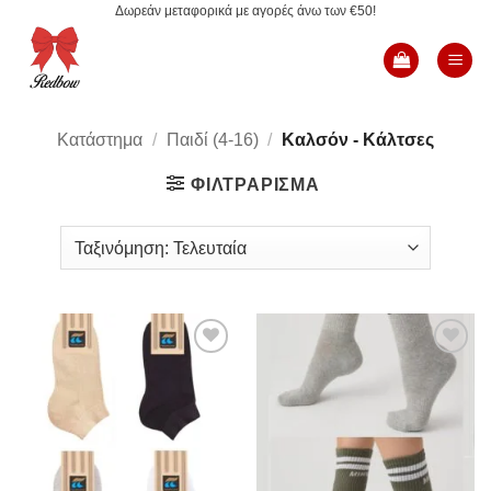
Δωρεάν μεταφορικά με αγορές άνω των €50!
Μετάβαση
στο
περιεχόμενο
Κατάστημα
/
Παιδί (4-16)
/
Καλσόν - Κάλτσες
ΦΙΛΤΡΆΡΙΣΜΑ
Add to
Add to
Wishlist
Wishlist