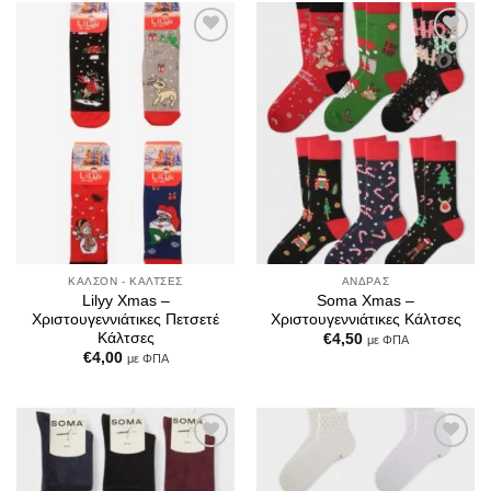
Add to
Add to
Wishlist
Wishlist
ΚΑΛΣΌΝ - ΚΆΛΤΣΕΣ
ΆΝΔΡΑΣ
Lilyy Xmas –
Soma Xmas –
Χριστουγεννιάτικες Πετσετέ
Χριστουγεννιάτικες Κάλτσες
Κάλτσες
€
4,50
με ΦΠΑ
€
4,00
με ΦΠΑ
Add to
Add to
Wishlist
Wishlist