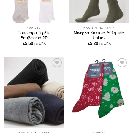
ΚΆΛΤΣΕΣ
ΚΑΛΣΌΝ - ΚΆΛΤΣΕΣ
Πουρνάρα Τερλίκι
Μινέρβα Κάλτσες Αθλητικές
Βαμβακερό 2P
Unisex
€
5,50
€
5,20
με ΦΠΑ
με ΦΠΑ
Add to
Add to
Wishlist
Wishlist
ΚΑΛΣΌΝ - ΚΆΛΤΣΕΣ
ΆΝΔΡΑΣ