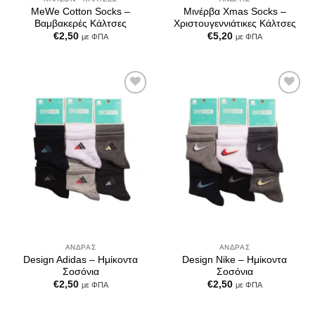
MeWe Cotton Socks –
Μινέρβα Xmas Socks –
Βαμβακερές Κάλτσες
Χριστουγεννιάτικες Κάλτσες
€
2,50
€
5,20
με ΦΠΑ
με ΦΠΑ
Add to
Add to
Wishlist
Wishlist
ΆΝΔΡΑΣ
ΆΝΔΡΑΣ
Design Adidas – Ημίκοντα
Design Nike – Ημίκοντα
Σοσόνια
Σοσόνια
€
2,50
€
2,50
με ΦΠΑ
με ΦΠΑ