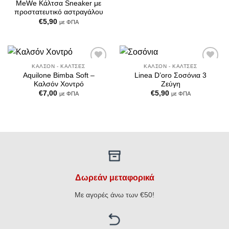
MeWe Κάλτσα Sneaker με
προστατευτικό αστραγάλου
€
5,90
με ΦΠΑ
ΚΑΛΣΌΝ - ΚΆΛΤΣΕΣ
ΚΑΛΣΌΝ - ΚΆΛΤΣΕΣ
Add to
Add to
Aquilone Bimba Soft –
Linea D’oro Σοσόνια 3
Wishlist
Wishlist
Καλσόν Χοντρό
Ζεύγη
€
7,00
€
5,90
με ΦΠΑ
με ΦΠΑ
Δωρεάν μεταφορικά
Με αγορές άνω των €50!