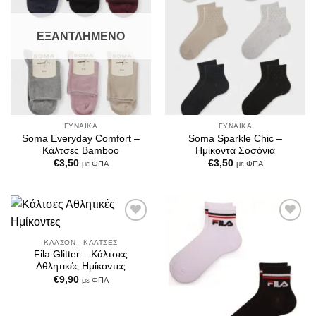
ΕΞΑΝΤΛΗΜΈΝΟ
ΓΥΝΑΊΚΑ
ΓΥΝΑΊΚΑ
Soma Everyday Comfort –
Soma Sparkle Chic –
Κάλτσες Bamboo
Ημίκοντα Σοσόνια
€
3,50
€
3,50
με ΦΠΑ
με ΦΠΑ
Add to
Add to
Wishlist
Wishlist
ΚΑΛΣΌΝ - ΚΆΛΤΣΕΣ
Fila Glitter – Κάλτσες
Αθλητικές Ημίκοντες
€
9,90
με ΦΠΑ