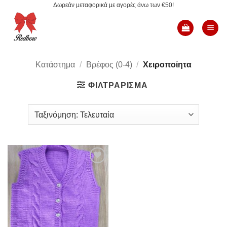
Δωρεάν μεταφορικά με αγορές άνω των €50!
Μετάβαση
στο
περιεχόμενο
Κατάστημα
/
Βρέφος (0-4)
/
Χειροποίητα
ΦΙΛΤΡΆΡΙΣΜΑ
Add to
Wishlist