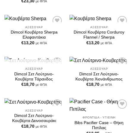
€
23,30
με ΦΠΑ
ΑΞΕΣΟΥΆΡ
ΑΞΕΣΟΥΆΡ
Add to
Add to
Dimcol Κουβέρτα Sherpa
Dimcol Κουβέρτα Corduroy
Wishlist
Wishlist
Ελεφαντάκια
Flannel / Sherpa
€
13,20
€
13,20
με ΦΠΑ
με ΦΠΑ
ΕΞΑΝΤΛΗΜΈΝΟ
ΑΞΕΣΟΥΆΡ
ΑΞΕΣΟΥΆΡ
Add to
Add to
Dimcol Σετ Λούτρινο-
Dimcol Σετ Λούτρινο-
Wishlist
Wishlist
Κουβέρτα Τάρανδος
Κουβέρτα Χιονάνθρωπος
€
18,70
€
18,70
με ΦΠΑ
με ΦΠΑ
ΑΞΕΣΟΥΆΡ
Add to
Add to
Dimcol Σετ Λούτρινο-
Wishlist
Wishlist
ΦΡΟΝΤΊΔΑ - ΥΓΙΕΙΝΉ
Κουβέρτα Δεινοσαυράκι
Bibs Pacifier Case – Θήκη
€
18,70
με ΦΠΑ
Πιπίλας