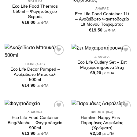
Wishlist
Wishlist
ΦΑΓΗΤΌ
Eco Life Food Thermos
ΆΝΔΡΑΣ
850ml – Φαγητοδοχείο
Eco Life Food Container 1Lt
Θερμός
– Ανοξείδωτο Φαγητοδοχείο
€
16,00
με ΦΠΑ
1lt Μονού Τοιχώματος
€
19,50
με ΦΠΑ
ΔΙΆΦΟΡΑ
Add to
Add to
Eco Life Cutlery Set – Σετ
Wishlist
Wishlist
ΠΑΙΔΊ (4-16)
Μαχαιροπήρουνα 3τμχ
Eco Life Decor Pumped –
€
9,20
με ΦΠΑ
Ανοξείδωτο Μπουκάλι
500ml
€
14,90
με ΦΠΑ
ΔΙΆΦΟΡΑ
ΒΡΈΦΟΣ (0-4)
Add to
Add to
Eco Life Food Container
Hemline Nappy Pins –
Wishlist
Wishlist
Bing/Masha – Φαγητοδοχείο
Παραμάνες Ασφαλείας
900ml
(Χρώματα)
€
13,90
€
2,50
με ΦΠΑ
με ΦΠΑ