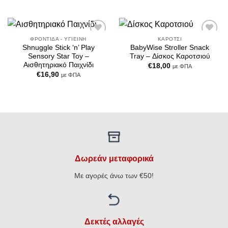
ΦΡΟΝΤΊΔΑ - ΥΓΙΕΙΝΉ
ΚΑΡΌΤΣΙ
Add to
Add to
Shnuggle Stick ‘n’ Play
BabyWise Stroller Snack
Wishlist
Wishlist
Sensory Star Toy –
Tray – Δίσκος Καροτσιού
Αισθητηριακό Παιχνίδι
€
18,00
με ΦΠΑ
€
16,90
με ΦΠΑ
Δωρεάν μεταφορικά
Με αγορές άνω των €50!
Δεκτές αλλαγές