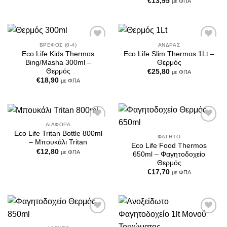
€
13,95
με ΦΠΑ
ΒΡΈΦΟΣ (0-4)
ΆΝΔΡΑΣ
Add to
Add to
Eco Life Kids Thermos
Eco Life Slim Thermos 1Lt –
Wishlist
Wishlist
Bing/Masha 300ml –
Θερμός
Θερμός
€
25,80
με ΦΠΑ
€
18,90
με ΦΠΑ
ΔΙΆΦΟΡΑ
Add to
Add to
Eco Life Tritan Bottle 800ml
Wishlist
Wishlist
ΦΑΓΗΤΌ
– Μπουκάλι Tritan
Eco Life Food Thermos
€
12,80
με ΦΠΑ
650ml – Φαγητοδοχείο
Θερμός
€
17,70
με ΦΠΑ
Add to
Add to