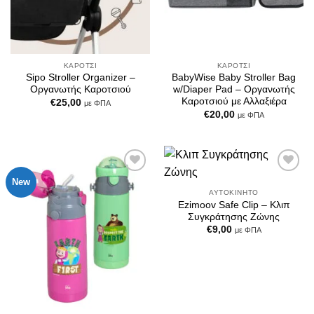
ΚΑΡΌΤΣΙ
ΚΑΡΌΤΣΙ
Sipo Stroller Organizer –
BabyWise Baby Stroller Bag
Οργανωτής Καροτσιού
w/Diaper Pad – Οργανωτής
Καροτσιού με Αλλαξιέρα
€
25,00
με ΦΠΑ
€
20,00
με ΦΠΑ
New
Add to
Add to
Wishlist
Wishlist
ΑΥΤΟΚΊΝΗΤΟ
Ezimoov Safe Clip – Κλιπ
Συγκράτησης Ζώνης
€
9,00
με ΦΠΑ