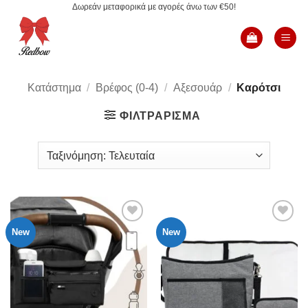
Δωρεάν μεταφορικά με αγορές άνω των €50!
Μετάβαση
στο
περιεχόμενο
Κατάστημα
/
Βρέφος (0-4)
/
Αξεσουάρ
/
Καρότσι
ΦΙΛΤΡΆΡΙΣΜΑ
New
New
Add to
Add to
Wishlist
Wishlist