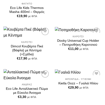
ΦΑΓΗΤΌ
Eco Life Kids Thermos
Masha 400ml – Θερμός
€
19,90
με ΦΠΑ
ΚΑΡΌΤΣΙ
Add to
Add to
Dooky Universal Cup Holder
Wishlist
Wishlist
ΚΑΡΌΤΣΙ
– Ποτηροθήκη Καροτσιού
Dimcol Κουβέρτα Πικέ
€
11,00
με ΦΠΑ
(Βάφλα) με Κέντημα
(+Σχέδια)
€
17,90
με ΦΠΑ
ΦΡΟΝΤΊΔΑ - ΥΓΙΕΙΝΉ
Add to
Add to
Kietla Oozz – Γυαλιά Ηλίου
Wishlist
Wishlist
ΆΝΔΡΑΣ
€
29,90
με ΦΠΑ
Eco Life Ανταλλακτικό Πώμα
με Εύκολο Άνοιγμα
€
3,30
με ΦΠΑ