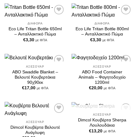
Add to
Add to
Wishlist
Wishlist
ΔΙΆΦΟΡΑ
ΔΙΆΦΟΡΑ
Eco Life Tritan Bottle 650ml
Eco Life Tritan Bottle 800ml
– Ανταλλακτικό Πώμα
– Ανταλλακτικό Πώμα
€
3,30
€
3,30
με ΦΠΑ
με ΦΠΑ
ΑΞΕΣΟΥΆΡ
ΑΞΕΣΟΥΆΡ
Add to
Add to
ABO Swaddle Blanket –
ABO Food Container
Wishlist
Wishlist
Βελουτέ Κουβερτάκια
Animals – Φαγητοδοχείο
90χ90εκ
1200ml
€
17,00
€
20,00
με ΦΠΑ
με ΦΠΑ
ΕΞΑΝΤΛΗΜΈΝΟ
ΑΞΕΣΟΥΆΡ
Add to
Add to
Dimcol Κουβέρτα Sherpa
Wishlist
Wishlist
ΑΞΕΣΟΥΆΡ
Λουλουδάκια
Dimcol Κουβέρτα Βελουτέ
€
13,20
με ΦΠΑ
Ανάγλυφη