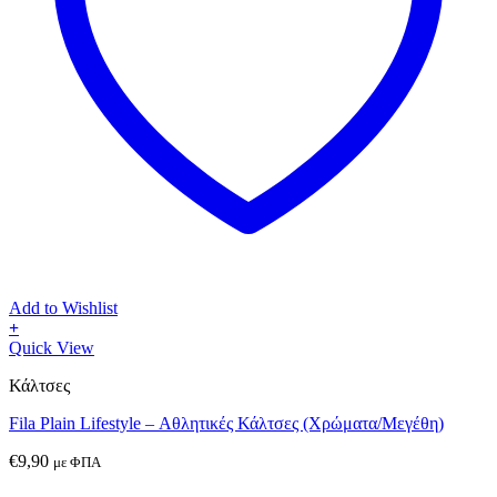
Add to Wishlist
+
Αυτό
Quick View
το
Κάλτσες
προϊόν
έχει
Fila Plain Lifestyle – Αθλητικές Κάλτσες (Χρώματα/Μεγέθη)
πολλαπλές
παραλλαγές.
€
9,90
με ΦΠΑ
Οι
επιλογές