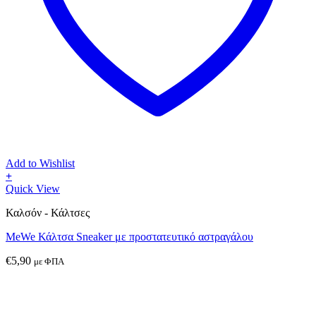
Add to Wishlist
+
Αυτό
Quick View
το
Καλσόν - Κάλτσες
προϊόν
έχει
MeWe Κάλτσα Sneaker με προστατευτικό αστραγάλου
πολλαπλές
παραλλαγές.
€
5,90
με ΦΠΑ
Οι
επιλογές
μπορούν
να
επιλεγούν