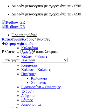
Μετάβαση
Δωρεάν μεταφορικά με αγορές άνω των €50!
στο
Δωρεάν μεταφορικά με αγορές άνω των €50!
περιεχόμενο
Όλα τα προϊόντα
Κατάστημα
Γυναίκα
/
Άνδρας
/
Κάλτσες
Φιλτράρισμα
Σουτιέν
Κυλοτάκια
Sorted
Βλέπετε 1–16 από 26 αποτελέσματα
Λαστέξ
by
Κολάν – Φόρμες
latest
Φανέλες
Κορμάκια
Καλσόν – Κάλτσες
Πυτζάμες
Καλοκαίρι
Χειμώνας
Εγκυμοσύνη – Θηλασμός
Ένδυση
Διάφορα
Ρόμπες
Χειροποίητα