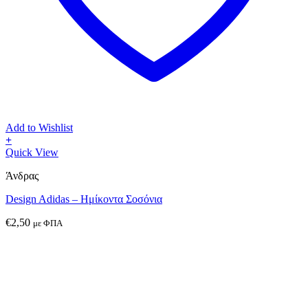
Add to Wishlist
+
Αυτό
Quick View
το
Άνδρας
προϊόν
έχει
Design Adidas – Ημίκοντα Σοσόνια
πολλαπλές
παραλλαγές.
€
2,50
με ΦΠΑ
Οι
επιλογές
μπορούν
να
επιλεγούν
στη
σελίδα