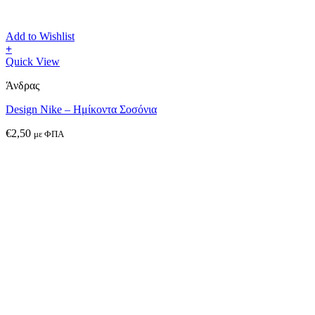
Add to Wishlist
+
Αυτό
Quick View
το
Άνδρας
προϊόν
έχει
Design Nike – Ημίκοντα Σοσόνια
πολλαπλές
παραλλαγές.
€
2,50
με ΦΠΑ
Οι
επιλογές
μπορούν
να
επιλεγούν
στη
σελίδα
του
προϊόντος