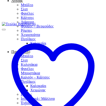
Άνδρας
Μπόξερ
Σλιπ
Φανέλες
Κάλτσες
Διάφορα
Φόρμες – Βερμούδες
Ρόμπες
Χειροποίητα
Πυτζάμες
Καλοκαίρι
Χειμώνας
Παιδί (4-16)
Μπόξερ
Σλιπ
Κυλοτάκια
Φανέλες
Μπουστάκια
Καλσόν – Κάλτσες
Πυτζάμες
Καλοκαίρι
Χειμώνας
Ρόμπες
Ισοθερμικά / Μάλλινα
Ένδυση