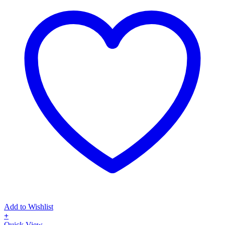
Add to Wishlist
+
Αυτό
Quick View