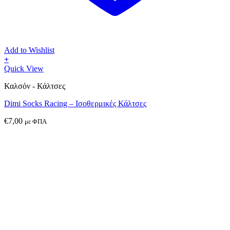
Add to Wishlist
+
Αυτό
Quick View
το
Καλσόν - Κάλτσες
προϊόν
έχει
Dimi Socks Racing – Ισοθερμικές Κάλτσες
πολλαπλές
παραλλαγές.
€
7,00
με ΦΠΑ
Οι
επιλογές
μπορούν
να
επιλεγούν
στη
σελίδα
του
προϊόντος