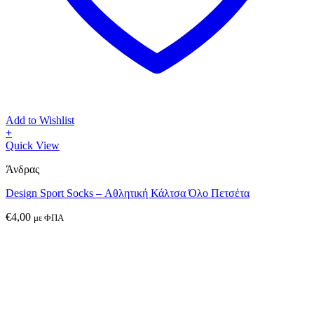
Add to Wishlist
+
Αυτό
Quick View
το
Άνδρας
προϊόν
έχει
Design Sport Socks – Αθλητική Κάλτσα Όλο Πετσέτα
πολλαπλές
παραλλαγές.
€
4,00
με ΦΠΑ
Οι
επιλογές
μπορούν
να
επιλεγούν
στη
σελίδα
του