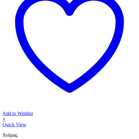
Add to Wishlist
+
Αυτό
Quick View
το
Άνδρας
προϊόν