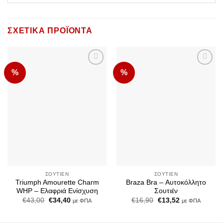
ΣΧΕΤΙΚΆ ΠΡΟΪΌΝΤΑ
%
%
Add to
Add to
Wishlist
Wishlist
ΣΟΥΤΙΈΝ
ΣΟΥΤΙΈΝ
Triumph Amourette Charm
Braza Bra – Αυτοκόλλητο
WHP – Ελαφριά Ενίσχυση
Σουτιέν
Original
Η
Original
Η
€
43,00
€
34,40
€
16,90
€
13,52
με ΦΠΑ
με ΦΠΑ
price
τρέχουσα
price
τρέχουσα
was:
τιμή
was:
τιμή
€43,00.
είναι:
€16,90.
είναι: