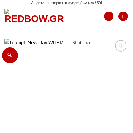
Δωρεάν μεταφορικά με αγορές άνω των €50!
Μετάβαση
στο
περιεχόμενο
%
Add to
Wishlist