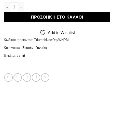
Triumph New Day WHPM - T-Shirt Bra ποσότητα
ΠΡΟΣΘΉΚΗ ΣΤΟ ΚΑΛΆΘΙ
Add to Wishlist
Κωδικός προϊόντος:
TriumphNewDayWHPM
Κατηγορίες:
Σουτιέν
,
Γυναίκα
Ετικέτα:
t-shirt