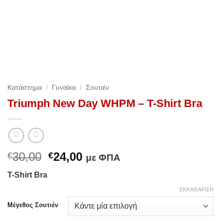
Κατάστημα
/
Γυναίκα
/
Σουτιέν
Triumph New Day WHPM – T-Shirt Bra
Original
Η
30,00
24,00
€
€
με ΦΠΑ
price
τρέχουσα
T-Shirt Bra
was:
τιμή
€30,00.
είναι:
ΕΚΚΑΘΆΡΙΣΗ
€24,00.
Μέγεθος Σουτιέν