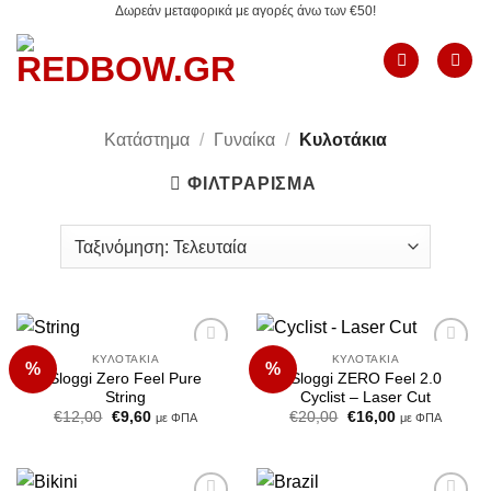
Δωρεάν μεταφορικά με αγορές άνω των €50!
Μετάβαση
στο
περιεχόμενο
Κατάστημα
/
Γυναίκα
/
Κυλοτάκια
ΦΙΛΤΡΆΡΙΣΜΑ
ΚΥΛΟΤΆΚΙΑ
ΚΥΛΟΤΆΚΙΑ
%
%
Add to
Add to
Sloggi Zero Feel Pure
Sloggi ZERO Feel 2.0
Wishlist
Wishlist
String
Cyclist – Laser Cut
Original
Η
Original
Η
€
12,00
€
9,60
€
20,00
€
16,00
με ΦΠΑ
με ΦΠΑ
price
τρέχουσα
price
τρέχουσα
was:
τιμή
was:
τιμή
€12,00.
είναι:
€20,00.
είναι:
€9,60.
€16,00.