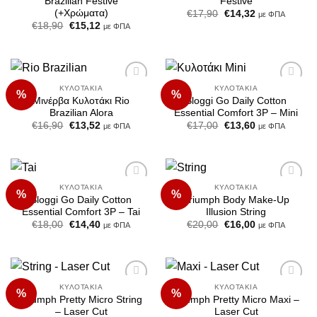
Brazilian Festive
Festive
(+Χρώματα)
Original
Η
€
17,90
€
14,32
με ΦΠΑ
price
τρέχουσα
Original
Η
€
18,90
€
15,12
με ΦΠΑ
was:
τιμή
price
τρέχουσα
€17,90.
είναι:
was:
τιμή
€14,32.
€18,90.
είναι:
€15,12.
ΚΥΛΟΤΆΚΙΑ
ΚΥΛΟΤΆΚΙΑ
%
%
Add to
Add to
Μινέρβα Κυλοτάκι Rio
Sloggi Go Daily Cotton
Wishlist
Wishlist
Brazilian Alora
Essential Comfort 3P – Mini
Original
Η
Original
Η
€
16,90
€
13,52
€
17,00
€
13,60
με ΦΠΑ
με ΦΠΑ
price
τρέχουσα
price
τρέχουσα
was:
τιμή
was:
τιμή
€16,90.
είναι:
€17,00.
είναι:
€13,52.
€13,60.
ΚΥΛΟΤΆΚΙΑ
ΚΥΛΟΤΆΚΙΑ
%
%
Add to
Add to
Sloggi Go Daily Cotton
Triumph Body Make-Up
Wishlist
Wishlist
Essential Comfort 3P – Tai
Illusion String
Original
Η
Original
Η
€
18,00
€
14,40
€
20,00
€
16,00
με ΦΠΑ
με ΦΠΑ
price
τρέχουσα
price
τρέχουσα
was:
τιμή
was:
τιμή
€18,00.
είναι:
€20,00.
είναι:
€14,40.
€16,00.
ΚΥΛΟΤΆΚΙΑ
ΚΥΛΟΤΆΚΙΑ
%
%
Add to
Add to
Triumph Pretty Micro String
Triumph Pretty Micro Maxi –
Wishlist
Wishlist
– Laser Cut
Laser Cut