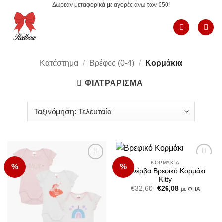
Δωρεάν μεταφορικά με αγορές άνω των €50!
Μετάβαση
στο
περιεχόμενο
Κατάστημα
/
Βρέφος (0-4)
/
Κορμάκια
ΦΙΛΤΡΆΡΙΣΜΑ
ΚΟΡΜΆΚΙΑ
%
%
Add to
Add to
Μινέρβα Βρεφικό Κορμάκι
Wishlist
Wishlist
Kitty
Original
Η
€
32,60
€
26,08
με ΦΠΑ
price
τρέχουσα
was:
τιμή
€32,60.
είναι:
€26,08.