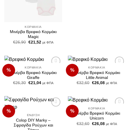
ΚΟΡΜΆΚΙΑ
Μινέρβα Βρεφικό Κορμάκι
Magic
Original
Η
€
26,90
€
21,52
με ΦΠΑ
price
τρέχουσα
was:
τιμή
€26,90.
είναι:
€21,52.
ΚΟΡΜΆΚΙΑ
ΚΟΡΜΆΚΙΑ
%
%
Add to
Add to
Μινέρβα Βρεφικό Κορμάκι
Μινέρβα Βρεφικό Κορμάκι
Wishlist
Wishlist
Giraffe
Little Animal
Original
Η
Original
Η
€
26,30
€
21,04
€
32,60
€
26,08
με ΦΠΑ
με ΦΠΑ
price
τρέχουσα
price
τρέχουσα
was:
τιμή
was:
τιμή
€26,30.
είναι:
€32,60.
είναι:
€21,04.
€26,08.
ΚΟΡΜΆΚΙΑ
%
%
Add to
Add to
Μινέρβα Βρεφικό Κορμάκι
Wishlist
Wishlist
ΈΝΔΥΣΗ
Unicorn
Colop DIY Marky –
Original
Η
€
32,60
€
26,08
με ΦΠΑ
Σφραγίδα Ρούχων και
price
τρέχουσα