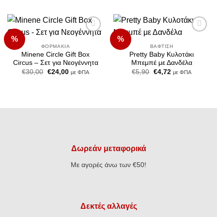
was:
τιμή
was:
τιμή
€16,50.
είναι:
€13,90.
είναι:
€13,20.
€11,12.
%
%
Add to
Add to
Wishlist
Wishlist
ΦΟΡΜΆΚΙΑ
ΒΆΦΤΙΣΗ
Minene Circle Gift Box
Pretty Baby Κυλοτάκι
Circus – Σετ για Νεογέννητα
Μπεμπέ με Δανδέλα
Original
Η
Original
Η
€
30,00
€
24,00
€
5,90
€
4,72
με ΦΠΑ
με ΦΠΑ
price
τρέχουσα
price
τρέχουσα
was:
τιμή
was:
τιμή
€30,00.
είναι:
€5,90.
είναι:
€24,00.
€4,72.
Δωρεάν μεταφορικά
Με αγορές άνω των €50!
Δεκτές αλλαγές