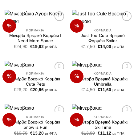
€10,40.
είναι:
was:
τιμή
€8,32.
€25,50.
είναι:
€20,40.
%
%
Add to
Add to
Wishlist
Wishlist
ΚΟΡΜΆΚΙΑ
ΚΟΡΜΆΚΙΑ
Μινέρβα Βρεφικό Κορμάκι I
Just-Too-Cute Βρεφικό
Need More Space
Φορμάκι Sailor
Original
Η
Original
Η
€
24,90
€
19,92
€
17,50
€
14,00
με ΦΠΑ
με ΦΠΑ
price
τρέχουσα
price
τρέχουσα
was:
τιμή
was:
τιμή
€24,90.
είναι:
€17,50.
είναι:
€19,92.
€14,00.
ΚΟΡΜΆΚΙΑ
ΚΟΡΜΆΚΙΑ
%
%
Add to
Add to
Μινέρβα Βρεφικό Κορμάκι
Μινέρβα Βρεφικό Κορμάκι
Wishlist
Wishlist
Cute Pets
Umbrella
Original
Η
Original
Η
€
26,20
€
20,96
€
14,50
€
11,60
με ΦΠΑ
με ΦΠΑ
price
τρέχουσα
price
τρέχουσα
was:
τιμή
was:
τιμή
€26,20.
είναι:
€14,50.
είναι:
€20,96.
€11,60.
ΚΟΡΜΆΚΙΑ
ΚΟΡΜΆΚΙΑ
%
%
Add to
Add to
Μινέρβα Βρεφικό Κορμάκι
Μινέρβα Βρεφικό Κορμάκι
Wishlist
Wishlist
Snow is Fun
Ski Time
Original
Η
Original
Η
€
16,50
€
13,20
€
13,90
€
11,12
με ΦΠΑ
με ΦΠΑ
price
τρέχουσα
price
τρέχουσα