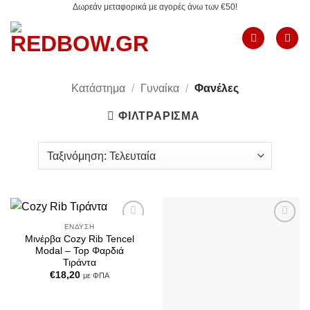
Δωρεάν μεταφορικά με αγορές άνω των €50!
Μετάβαση
στο
περιεχόμενο
Κατάστημα
/
Γυναίκα
/
Φανέλες
ΦΙΛΤΡΆΡΙΣΜΑ
ΈΝΔΥΣΗ
Add to
Add to
Μινέρβα Cozy Rib Tencel
Wishlist
Wishlist
Modal – Top Φαρδιά
Τιράντα
€
18,20
με ΦΠΑ