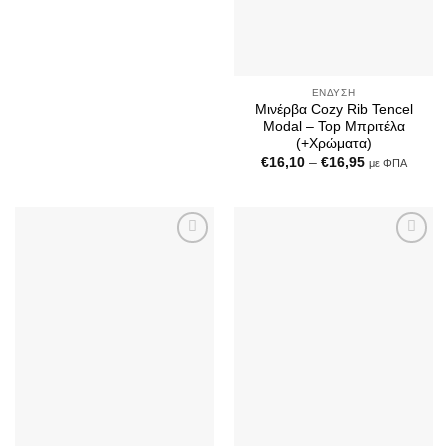
ΈΝΔΥΣΗ
Μινέρβα Cozy Rib Tencel
Modal – Top Μπριτέλα
(+Χρώματα)
Price
€
16,10
–
€
16,95
με ΦΠΑ
range:
€16,10
through
€16,95
Add to
Add to
Wishlist
Wishlist