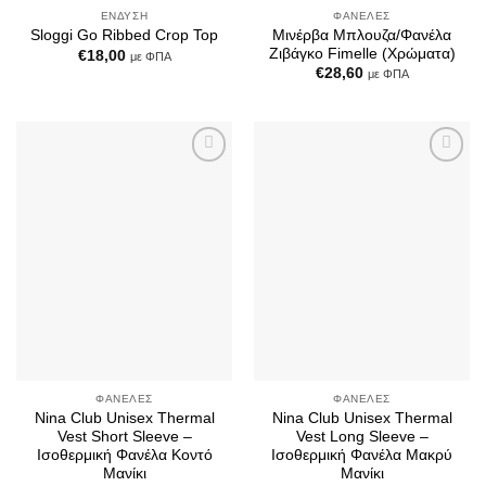
ΈΝΔΥΣΗ
ΦΑΝΈΛΕΣ
Μινέρβα Μπλουζα/Φανέλα
Sloggi Go Ribbed Crop Top
Ζιβάγκο Fimelle (Χρώματα)
€
18,00
με ΦΠΑ
€
28,60
με ΦΠΑ
Add to
Add to
Wishlist
Wishlist
ΦΑΝΈΛΕΣ
ΦΑΝΈΛΕΣ
Nina Club Unisex Thermal
Nina Club Unisex Thermal
Vest Short Sleeve –
Vest Long Sleeve –
Ισοθερμική Φανέλα Κοντό
Ισοθερμική Φανέλα Μακρύ
Μανίκι
Μανίκι