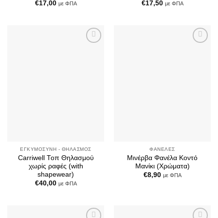
€
17,00
€
17,50
με ΦΠΑ
με ΦΠΑ
Add to
Add to
Wishlist
Wishlist
ΕΓΚΥΜΟΣΎΝΗ - ΘΗΛΑΣΜΌΣ
ΦΑΝΈΛΕΣ
Carriwell Τοπ Θηλασμού
Μινέρβα Φανέλα Κοντό
χωρίς ραφές (with
Μανίκι (Χρώματα)
shapewear)
€
8,90
με ΦΠΑ
€
40,00
με ΦΠΑ