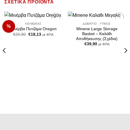
ΣΧΕΤΙΚΆ ΠΡΟΪΌΝΤΑ
ΧΕΙΜΏΝΑΣ
ΔΩΜΆΤΙΟ - ΎΠΝΟΣ
%
Add to
Add to
Minene Large Storage
Μινέρβα Πυτζάμα Oregon
Wishlist
Wishlist
Basket – Καλάθι
Original
Η
€
25,90
€
18,13
με ΦΠΑ
price
τρέχουσα
Αποθήκευσης (Σχέδια)
was:
τιμή
€
39,90
με ΦΠΑ
€25,90.
είναι:
€18,13.