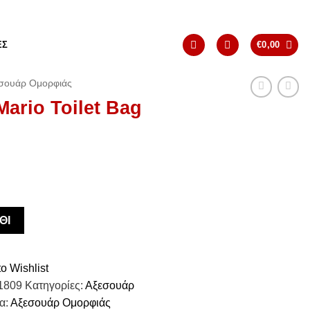
ΈΣ
€
0,00
σουάρ Ομορφιάς
ario Toilet Bag
ΘΙ
o Wishlist
1809
Κατηγορίες:
Αξεσουάρ
τα:
Αξεσουάρ Ομορφιάς