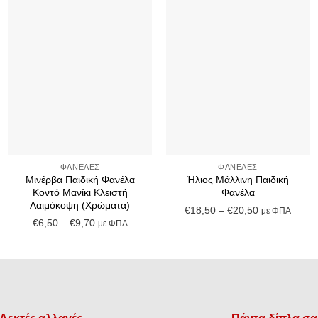
Add to
Add to
Wishlist
Wishlist
+
+
ΦΑΝΈΛΕΣ
ΦΑΝΈΛΕΣ
Μινέρβα Παιδική Φανέλα
Ήλιος Μάλλινη Παιδική
Κοντό Μανίκι Κλειστή
Φανέλα
Λαιμόκοψη (Χρώματα)
Price
€
18,50
–
€
20,50
με ΦΠΑ
Price
€
6,50
–
€
9,70
με ΦΠΑ
range:
range:
€18,50
€6,50
through
through
€20,50
€9,70