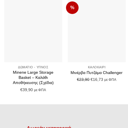
%
Add to
Add to
Wishlist
Wishlist
+
+
ΔΩΜΆΤΙΟ - ΎΠΝΟΣ
ΚΑΛΟΚΑΊΡΙ
Minene Large Storage
Μινέρβα Πυτζάμα Challenger
Basket – Καλάθι
Original
Η
€
23,90
€
16,73
με ΦΠΑ
Αποθήκευσης (Σχέδια)
price
τρέχουσα
€
39,90
με ΦΠΑ
was:
τιμή
€23,90.
είναι:
€16,73.