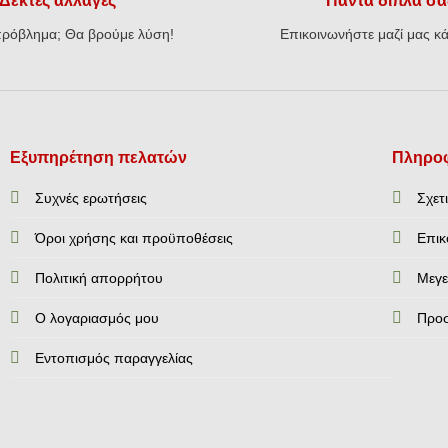
Δεκτές αλλαγές
Πάντα δίπλα σα
ρόβλημα; Θα βρούμε λύση!
Επικοινωνήστε μαζί μας κά
Εξυπηρέτηση πελατών
Πληροφ
Συχνές ερωτήσεις
Σχετ
Όροι χρήσης και προϋποθέσεις
Επικ
Πολιτική απορρήτου
Mεγε
Ο λογαριασμός μου
Προ
Εντοπισμός παραγγελίας