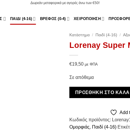
Δωρεάν μεταφορικά με αγορές άνω των €50!
Σ
ΠΑΙΔΊ (4-16)
ΒΡΈΦΟΣ (0-4)
ΧΕΙΡΟΠΟΊΗΣΗ
ΠΡΟΣΦΟΡ
Κατάστημα
/
Παιδί (4-16)
/
Αξε
Lorenay Super M
Add to
Wishlist
€
19,50
με ΦΠΑ
Σε απόθεμα
ΠΡΟΣΘΉΚΗ ΣΤΟ ΚΑΛΆ
Add t
Κωδικός προϊόντος:
Lorenay
Ομορφιάς
,
Παιδί (4-16)
Ετικέ