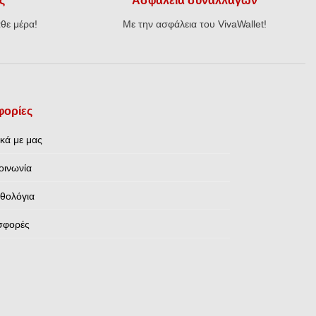
ς
Ασφάλεια συναλλαγών
θε μέρα!
Με την ασφάλεια του VivaWallet!
ορίες
ικά με μας
οινωνία
θολόγια
σφορές