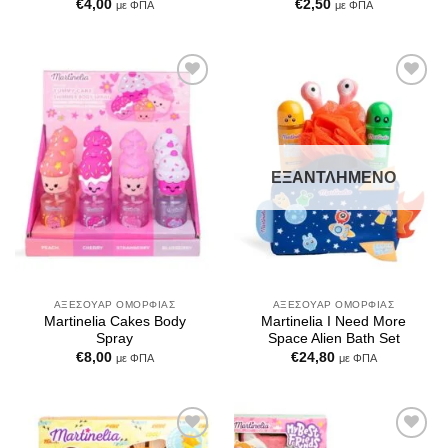
€
4,00
€
2,50
με ΦΠΑ
με ΦΠΑ
Add to
Add to
Wishlist
Wishlist
ΕΞΑΝΤΛΗΜΈΝΟ
ΑΞΕΣΟΥΆΡ ΟΜΟΡΦΙΆΣ
ΑΞΕΣΟΥΆΡ ΟΜΟΡΦΙΆΣ
Martinelia Cakes Body
Martinelia I Need More
Spray
Space Alien Bath Set
€
8,00
€
24,80
με ΦΠΑ
με ΦΠΑ