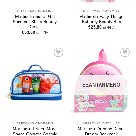
ΑΞΕΣΟΥΆΡ ΟΜΟΡΦΙΆΣ
ΑΞΕΣΟΥΆΡ ΟΜΟΡΦΙΆΣ
Martinelia Super Girl
Martinelia Fairy Things
Shimmer Shine Beauty
Butterfly Beauty Box
Case
€
25,80
με ΦΠΑ
€
53,60
με ΦΠΑ
Add to
Add to
Wishlist
Wishlist
ΕΞΑΝΤΛΗΜΈΝΟ
ΑΞΕΣΟΥΆΡ ΟΜΟΡΦΙΆΣ
ΑΞΕΣΟΥΆΡ ΟΜΟΡΦΙΆΣ
Martinelia I Need More
Martinelia Yummy Donut
Space Galactic Cosmic
Dream Backpack