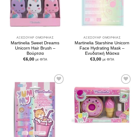
ΑΞΕΣΟΥΆΡ ΟΜΟΡΦΙΆΣ
ΑΞΕΣΟΥΆΡ ΟΜΟΡΦΙΆΣ
Martinelia Sweet Dreams
Martinelia Starshine Unicorn
Unicorn Hair Brush –
Face Hydrating Mask –
Βούρτσα
Ενυδατική Μάσκα
€
6,00
€
3,00
με ΦΠΑ
με ΦΠΑ
Add to
Add to
Wishlist
Wishlist