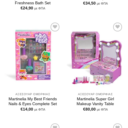
Freshness Bath Set
€
34,50
με ΦΠΑ
€
24,90
με ΦΠΑ
Add to
Add to
Wishlist
Wishlist
ΑΞΕΣΟΥΆΡ ΟΜΟΡΦΙΆΣ
ΑΞΕΣΟΥΆΡ ΟΜΟΡΦΙΆΣ
Martinelia My Best Friends
Martinelia Super Girl
Nails & Eyes Complete Set
Makeup Vanity Table
€
14,00
€
80,00
με ΦΠΑ
με ΦΠΑ