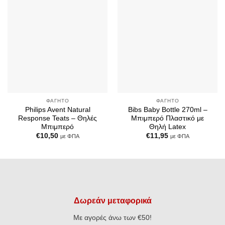
Wishlist
Wishlist
ΦΑΓΗΤΌ
ΦΑΓΗΤΌ
Philips Avent Natural
Bibs Baby Bottle 270ml –
Response Teats – Θηλές
Μπιμπερό Πλαστικό με
Μπιμπερό
Θηλή Latex
€
10,50
€
11,95
με ΦΠΑ
με ΦΠΑ
Δωρεάν μεταφορικά
Με αγορές άνω των €50!