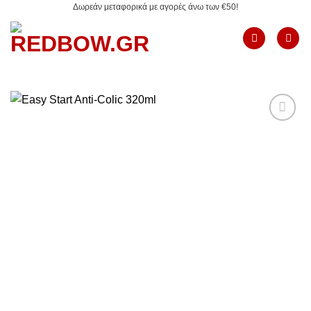
Δωρεάν μεταφορικά με αγορές άνω των €50!
Μετάβαση
στο
περιεχόμενο
Add to
Wishlist