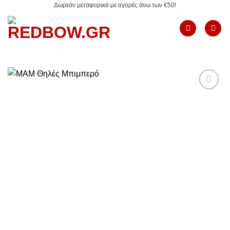
Δωρεάν μεταφορικά με αγορές άνω των €50!
Μετάβαση
στο
περιεχόμενο
Add to
Wishlist