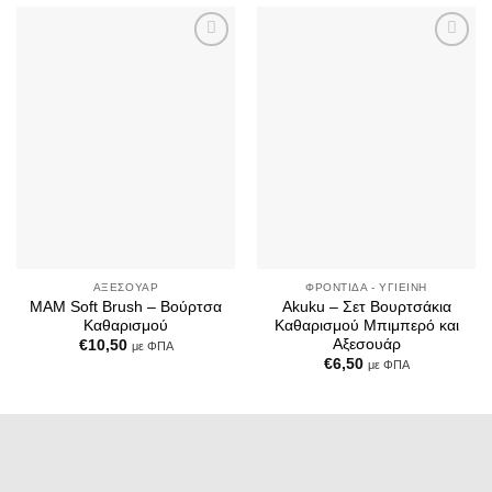
Add to
Add to
Wishlist
Wishlist
ΑΞΕΣΟΥΆΡ
ΦΡΟΝΤΊΔΑ - ΥΓΙΕΙΝΉ
MAM Soft Brush – Βούρτσα
Akuku – Σετ Βουρτσάκια
Καθαρισμού
Καθαρισμού Μπιμπερό και
Αξεσουάρ
€
10,50
με ΦΠΑ
€
6,50
με ΦΠΑ