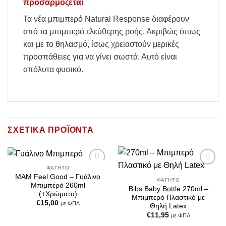
προσαρμόζεται
Τα νέα μπιμπερό Natural Response διαφέρουν
από τα μπιμπερό ελεύθερης ροής. Ακριβώς όπως
και με το θηλασμό, ίσως χρειαστούν μερικές
προσπάθειες για να γίνει σωστά. Αυτό είναι
απόλυτα φυσικό.
ΣΧΕΤΙΚΆ ΠΡΟΪΌΝΤΑ
ΦΑΓΗΤΌ
Add to
Add to
MAM Feel Good – Γυάλινο
Wishlist
Wishlist
ΦΑΓΗΤΌ
Μπιμπερό 260ml
Bibs Baby Bottle 270ml –
(+Χρώματα)
Μπιμπερό Πλαστικό με
€
15,00
με ΦΠΑ
Θηλή Latex
€
11,95
με ΦΠΑ