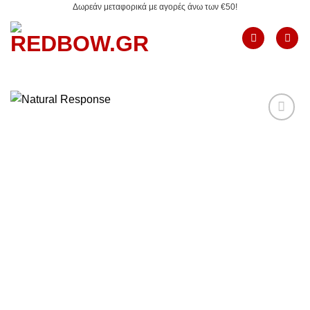
Δωρεάν μεταφορικά με αγορές άνω των €50!
Μετάβαση
στο
περιεχόμενο
Add to
Wishlist