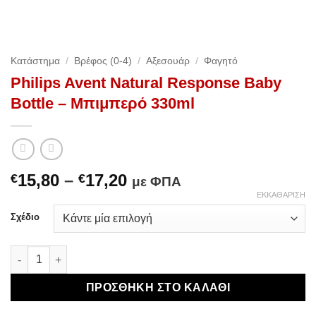
Κατάστημα
/
Βρέφος (0-4)
/
Αξεσουάρ
/
Φαγητό
Philips Avent Natural Response Baby
Bottle – Μπιμπερό 330ml
Price
15,80
–
17,20
€
€
με ΦΠΑ
range:
ΕΚΚΑΘΆΡΙΣΗ
€15,80
Σχέδιο
through
€17,20
Philips Avent Natural Response Baby Bottle - Μπιμπερό 330m
ΠΡΟΣΘΉΚΗ ΣΤΟ ΚΑΛΆΘΙ