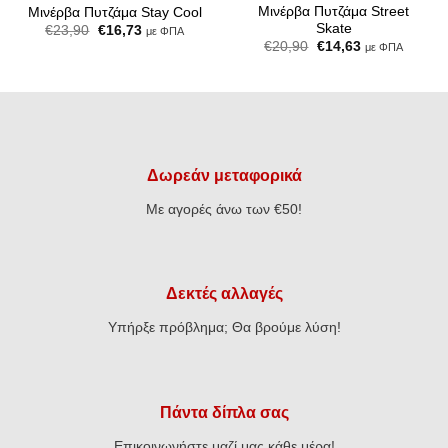
Μινέρβα Πυτζάμα Street
Μινέρβα Πυτζάμα Stay Cool
Skate
Original
Η
€
23,90
€
16,73
με ΦΠΑ
price
τρέχουσα
Original
Η
€
20,90
€
14,63
με ΦΠΑ
was:
τιμή
price
τρέχουσα
€23,90.
είναι:
was:
τιμή
€16,73.
€20,90.
είναι:
€14,63.
Δωρεάν μεταφορικά
Με αγορές άνω των €50!
Δεκτές αλλαγές
Υπήρξε πρόβλημα; Θα βρούμε λύση!
Πάντα δίπλα σας
Επικοινωνήστε μαζί μας κάθε μέρα!