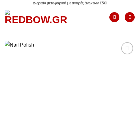
Δωρεάν μεταφορικά με αγορές άνω των €50!
Μετάβαση
στο
περιεχόμενο
Add to
Wishlist