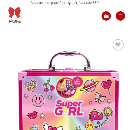
Δωρεάν μεταφορικά με αγορές άνω των €50!
Μετάβαση
στο
περιεχόμενο
Add to
Wishlist