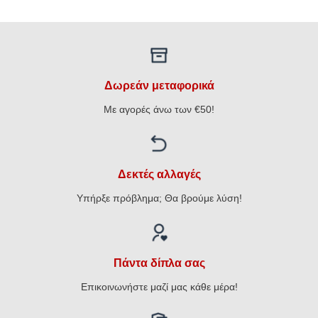
€12,40.
είναι:
was:
τιμή
€9,92.
€14,10.
είναι:
€11,28.
Δωρεάν μεταφορικά
Με αγορές άνω των €50!
Δεκτές αλλαγές
Υπήρξε πρόβλημα; Θα βρούμε λύση!
Πάντα δίπλα σας
Επικοινωνήστε μαζί μας κάθε μέρα!