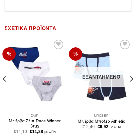
ΣΧΕΤΙΚΆ ΠΡΟΪΌΝΤΑ
%
%
Add to
Add to
Wishlist
Wishlist
ΕΞΑΝΤΛΗΜΈΝΟ
ΣΛΙΠ
ΜΠΌΞΕΡ
Μινέρβα Σλιπ Race Winner
Μινέρβα Μπόξερ Athletic
3τμχ
Original
Η
€
12,40
€
9,92
με ΦΠΑ
price
τρέχουσα
Original
Η
€
14,10
€
11,28
με ΦΠΑ
was:
τιμή
price
τρέχουσα