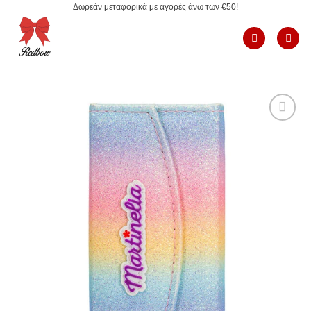
Δωρεάν μεταφορικά με αγορές άνω των €50!
Μετάβαση
στο
περιεχόμενο
Add to
Wishlist