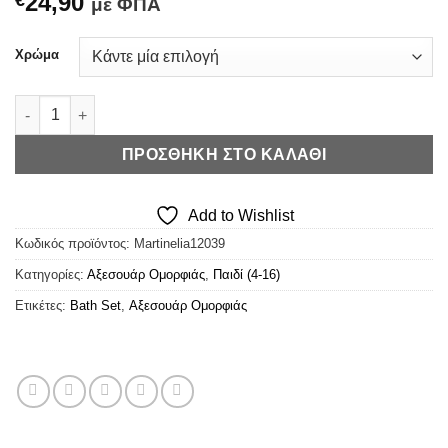
24,90
€
με ΦΠΑ
Χρώμα
Martinelia My Best Friends Bath Set & Sleeping Mask Owl ποσ
ΠΡΟΣΘΉΚΗ ΣΤΟ ΚΑΛΆΘΙ
Add to Wishlist
Κωδικός προϊόντος:
Martinelia12039
Κατηγορίες:
Αξεσουάρ Ομορφιάς
,
Παιδί (4-16)
Ετικέτες:
Bath Set
,
Αξεσουάρ Ομορφιάς