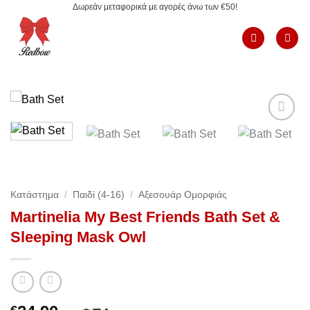
Δωρεάν μεταφορικά με αγορές άνω των €50!
Μετάβαση
στο
περιεχόμενο
Add to
Wishlist
Κατάστημα
/
Παιδί (4-16)
/
Αξεσουάρ Ομορφιάς
Martinelia My Best Friends Bath Set &
Sleeping Mask Owl