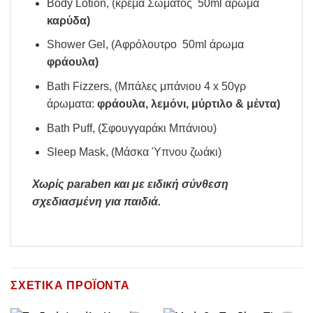
Body Lotion, (κρέμα Σώματος 50ml άρωμα
καρύδα)
Shower Gel, (Αφρόλουτρο 50ml άρωμα
φράουλα)
Bath Fizzers, (Μπάλες μπάνιου 4 x 50γρ
άρωματα:
φράουλα, λεμόνι, μύρτιλο & μέντα)
Bath Puff, (Σφουγγαράκι Μπάνιου)
Sleep Mask, (Μάσκα Ύπνου ζωάκι)
Χωρίς paraben και με ειδική σύνθεση
σχεδιασμένη για παιδιά.
ΣΧΕΤΙΚΆ ΠΡΟΪΌΝΤΑ