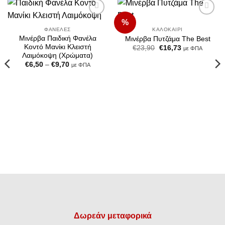
%
Add to
Add to
Wishlist
Wishlist
ΦΑΝΈΛΕΣ
ΚΑΛΟΚΑΊΡΙ
Μινέρβα Παιδική Φανέλα
Μινέρβα Πυτζάμα The Best
Κοντό Μανίκι Κλειστή
Original
Η
€
23,90
€
16,73
με ΦΠΑ
price
τρέχουσα
Λαιμόκοψη (Χρώματα)
was:
τιμή
Price
€
6,50
–
€
9,70
με ΦΠΑ
€23,90.
είναι:
range:
€16,73.
€6,50
through
€9,70
Δωρεάν μεταφορικά