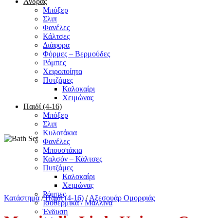
Άνδρας
Μπόξερ
Σλιπ
Φανέλες
Κάλτσες
Διάφορα
Φόρμες – Βερμούδες
Ρόμπες
Χειροποίητα
Πυτζάμες
Καλοκαίρι
Χειμώνας
Παιδί (4-16)
Μπόξερ
Σλιπ
Κυλοτάκια
Φανέλες
Μπουστάκια
Καλσόν – Κάλτσες
Πυτζάμες
Καλοκαίρι
Χειμώνας
Ρόμπες
Κατάστημα
/
Παιδί (4-16)
/
Αξεσουάρ Ομορφιάς
Ισοθερμικά / Μάλλινα
Ένδυση