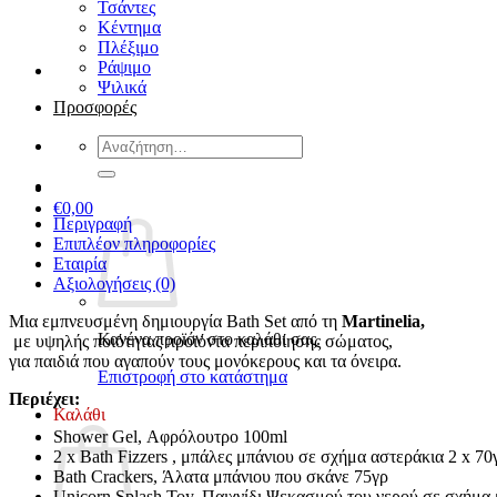
Τσάντες
Κέντημα
Πλέξιμο
Ράψιμο
Ψιλικά
Προσφορές
Αναζήτηση
για:
€
0,00
Περιγραφή
Επιπλέον πληροφορίες
Εταιρία
Αξιολογήσεις (0)
Μια εμπνευσμένη δημιουργία Bath Set από τη
Martinelia,
Κανένα προϊόν στο καλάθι σας.
με υψηλής ποιότητας προϊόντα περιποίησης σώματος,
για παιδιά που αγαπούν τους μονόκερους και τα όνειρα.
Επιστροφή στο κατάστημα
Περιέχει:
Καλάθι
Shower Gel, Αφρόλουτρο 100ml
2 x Bath Fizzers , μπάλες μπάνιου σε σχήμα αστεράκια 2 x 70
Bath Crackers, Άλατα μπάνιου που σκάνε 75γρ
Unicorn Splash Toy, Παιχνίδι Ψεκασμού του νερού σε σχήμα