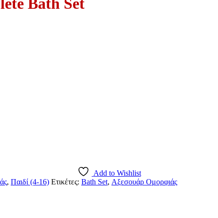
lete Bath Set
Add to Wishlist
άς
,
Παιδί (4-16)
Ετικέτες:
Bath Set
,
Αξεσουάρ Ομορφιάς