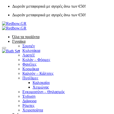
Μετάβαση
Δωρεάν μεταφορικά με αγορές άνω των €50!
στο
Δωρεάν μεταφορικά με αγορές άνω των €50!
περιεχόμενο
Όλα τα προϊόντα
Γυναίκα
Σουτιέν
Κυλοτάκια
Λαστέξ
Κολάν – Φόρμες
Φανέλες
Κορμάκια
Καλσόν – Κάλτσες
Πυτζάμες
Καλοκαίρι
Χειμώνας
Εγκυμοσύνη – Θηλασμός
Ένδυση
Διάφορα
Ρόμπες
Χειροποίητα