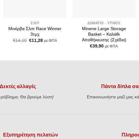
+
+
ΣΛΙΠ
ΔΩΜΆΤΙΟ - ΎΠΝΟΣ
Μινέρβα Σλιπ Race Winner
Minene Large Storage
3τμχ
Basket – Καλάθι
Αποθήκευσης (Σχέδια)
Original
Η
€
14,10
€
11,28
με ΦΠΑ
price
τρέχουσα
€
39,90
με ΦΠΑ
was:
τιμή
€14,10.
είναι:
€11,28.
Δεκτές αλλαγές
Πάντα δίπλα σα
ρόβλημα; Θα βρούμε λύση!
Επικοινωνήστε μαζί μας κά
Εξυπηρέτηση πελατών
Πληροφ