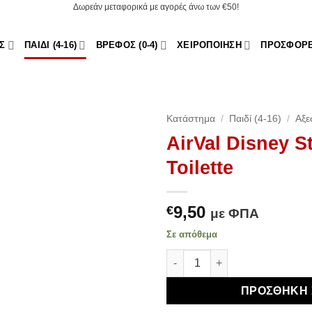
Δωρεάν μεταφορικά με αγορές άνω των €50!
Σ
ΠΑΙΔΊ (4-16)
ΒΡΈΦΟΣ (0-4)
ΧΕΙΡΟΠΟΊΗΣΗ
ΠΡΟΣΦΟΡ
Κατάστημα
/
Παιδί (4-16)
/
Αξε
AirVal Disney S
Add to
Toilette
Wishlist
9,50
€
με ΦΠΑ
Σε απόθεμα
AirVal Disney Stitch Eau De To
ΠΡΟΣΘΉΚΗ 