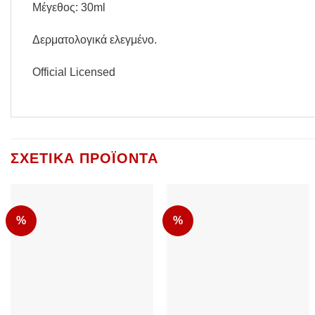
Μέγεθος: 30ml
Δερματολογικά ελεγμένο.
Official Licensed
ΣΧΕΤΙΚΆ ΠΡΟΪΌΝΤΑ
%
%
Add to
Add to
Wishlist
Wishlist