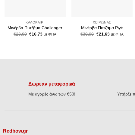
+
+
ΚΑΛΟΚΑΊΡΙ
ΧΕΙΜΏΝΑΣ
Μινέρβα Πυτζάμα Challenger
Μινέρβα Πυτζάμα Ριγέ
Original
Η
Original
Η
€
23,90
€
16,73
€
30,90
€
21,63
με ΦΠΑ
με ΦΠΑ
price
τρέχουσα
price
τρέχουσα
was:
τιμή
was:
τιμή
€23,90.
είναι:
€30,90.
είναι:
€16,73.
€21,63.
Δωρεάν μεταφορικά
Με αγορές άνω των €50!
Υπήρξε π
Redbow.gr