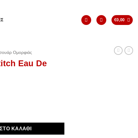
ΈΣ
€
0,00
σουάρ Ομορφιάς
titch Eau De
ilette ποσότητα
ΣΤΟ ΚΑΛΆΘΙ