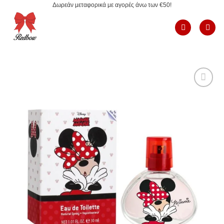
Δωρεάν μεταφορικά με αγορές άνω των €50!
Μετάβαση
στο
περιεχόμενο
Add to
Wishlist