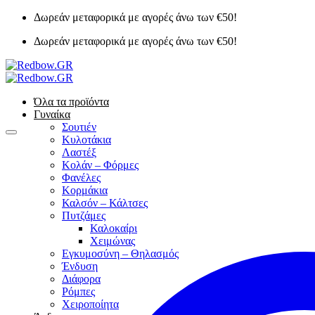
Μετάβαση
Δωρεάν μεταφορικά με αγορές άνω των €50!
στο
Δωρεάν μεταφορικά με αγορές άνω των €50!
περιεχόμενο
Όλα τα προϊόντα
Γυναίκα
Σουτιέν
Κυλοτάκια
Λαστέξ
Κολάν – Φόρμες
Φανέλες
Κορμάκια
Καλσόν – Κάλτσες
Πυτζάμες
Καλοκαίρι
Χειμώνας
Εγκυμοσύνη – Θηλασμός
Ένδυση
Διάφορα
Ρόμπες
Χειροποίητα