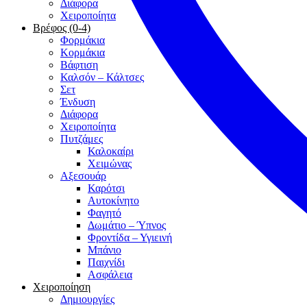
Διάφορα
Χειροποίητα
Βρέφος (0-4)
Φορμάκια
Κορμάκια
Βάφτιση
Καλσόν – Κάλτσες
Σετ
Ένδυση
Διάφορα
Χειροποίητα
Πυτζάμες
Καλοκαίρι
Χειμώνας
Αξεσουάρ
Καρότσι
Αυτοκίνητο
Φαγητό
Δωμάτιο – Ύπνος
Φροντίδα – Υγιεινή
Μπάνιο
Παιχνίδι
Ασφάλεια
Χειροποίηση
Δημιουργίες