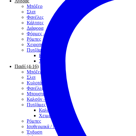
Άνδρας
Μπόξερ
Σλιπ
Φανέλες
Κάλτσες
Διάφορα
Φόρμες – Βερμούδες
Ρόμπες
Χειροποίητα
Πυτζάμες
Καλοκαίρι
Χειμώνας
Παιδί (4-16)
Μπόξερ
Σλιπ
Κυλοτάκια
Φανέλες
Μπουστάκια
Καλσόν – Κάλτσες
Πυτζάμες
Καλοκαίρι
Χειμώνας
Ρόμπες
Ισοθερμικά / Μάλλινα
Ένδυση