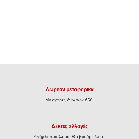
€69,90.
είναι:
€18,90.
είναι:
€50,00.
€15,12.
Δωρεάν μεταφορικά
Με αγορές άνω των €50!
Δεκτές αλλαγές
Υπήρξε πρόβλημα; Θα βρούμε λύση!