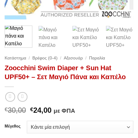
Κατάστημα
/
Βρέφος (0-4)
/
Αξεσουάρ
/
Παραλία
Zoocchini Swim Diaper + Sun Hat
UPF50+ – Σετ Μαγιό Πάνα και Καπέλο
Original
Η
30,00
24,00
€
€
με ΦΠΑ
price
τρέχουσα
was:
τιμή
Μέγεθος
€30,00.
είναι: