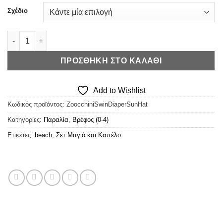
€24,00.
Σχέδιο
Zoocchini Swim Diaper + Sun Hat UPF50+ - Σετ Μαγιό Πάνα κα
ΠΡΟΣΘΉΚΗ ΣΤΟ ΚΑΛΆΘΙ
Add to Wishlist
Κωδικός προϊόντος:
ZoocchiniSwinDiaperSunHat
Κατηγορίες:
Παραλία
,
Βρέφος (0-4)
Ετικέτες:
beach
,
Σετ Μαγιό και Καπέλο