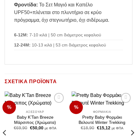
Φροντίδα:
Το Σετ Μαγιό και Καπέλο
UPF50+πλένεται στο πλυντήριο σε κρύο
πρόγραμμα, όχι στεγνωτήριο, όχι σιδέρωμα.
6-12
M
:
7-10 κιλά | 50 cm διάμετρος κεφαλιού
12-24
M
:
10-13 κιλά | 53 cm διάμετρος κεφαλιού
ΣΧΕΤΙΚΆ ΠΡΟΪΌΝΤΑ
%
%
Add to
Add to
Wishlist
Wishlist
ΑΞΕΣΟΥΆΡ
ΦΟΡΜΆΚΙΑ
Baby K’Tan Breeze
Pretty Baby Φορμάκι
Μάρσιπος (Χρώματα)
Βελουτέ Winter Trekking
Original
Η
Original
Η
€
69,90
€
50,00
€
18,90
€
15,12
με ΦΠΑ
με ΦΠΑ
price
τρέχουσα
price
τρέχουσα
was:
τιμή
was:
τιμή