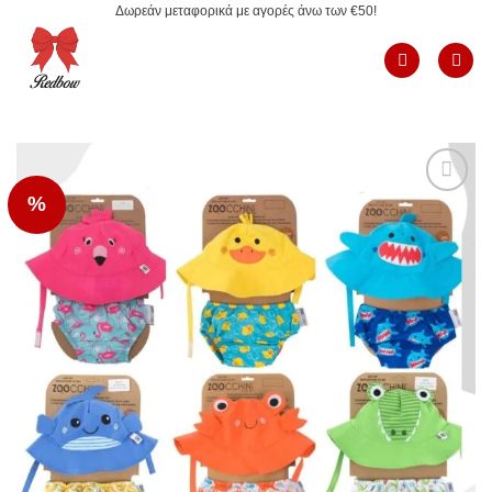
Δωρεάν μεταφορικά με αγορές άνω των €50!
Μετάβαση
στο
περιεχόμενο
%
Add to
Wishlist