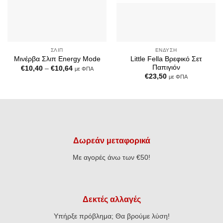
ΣΛΙΠ
ΈΝΔΥΣΗ
Little Fella Βρεφικό Σετ
Μινέρβα Σλιπ Energy Mode
Παπιγιόν
Price
€
10,40
–
€
10,64
με ΦΠΑ
range:
€
23,50
με ΦΠΑ
€10,40
through
€10,64
Δωρεάν μεταφορικά
Με αγορές άνω των €50!
Δεκτές αλλαγές
Υπήρξε πρόβλημα; Θα βρούμε λύση!