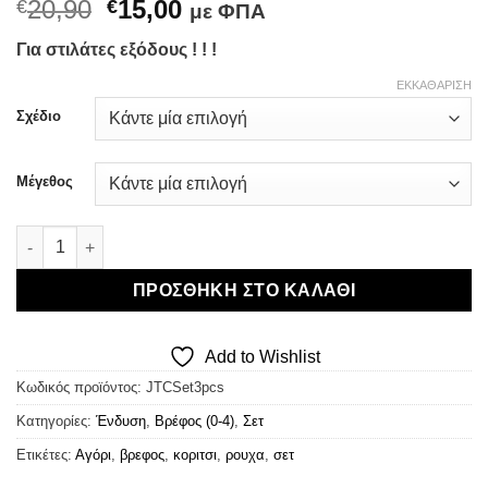
Original
Η
20,90
15,00
€
€
με ΦΠΑ
price
τρέχουσα
Για στιλάτες εξόδους ! ! !
was:
τιμή
€20,90.
είναι:
ΕΚΚΑΘΆΡΙΣΗ
€15,00.
Σχέδιο
Μέγεθος
Just Too Cute Βρεφικό Σετ 3τμχ (Σχέδια/Χρώματα) ποσότητα
ΠΡΟΣΘΉΚΗ ΣΤΟ ΚΑΛΆΘΙ
Add to Wishlist
Κωδικός προϊόντος:
JTCSet3pcs
Κατηγορίες:
Ένδυση
,
Βρέφος (0-4)
,
Σετ
Ετικέτες:
Αγόρι
,
βρεφος
,
κοριτσι
,
ρουχα
,
σετ