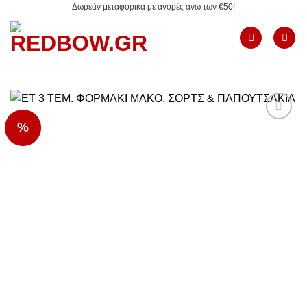
Δωρεάν μεταφορικά με αγορές άνω των €50!
Μετάβαση
στο
περιεχόμενο
%
Add to
Wishlist