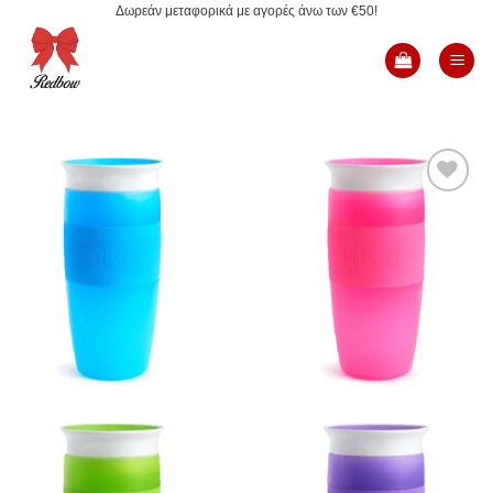
Δωρεάν μεταφορικά με αγορές άνω των €50!
Μετάβαση
στο
περιεχόμενο
Add to
Wishlist