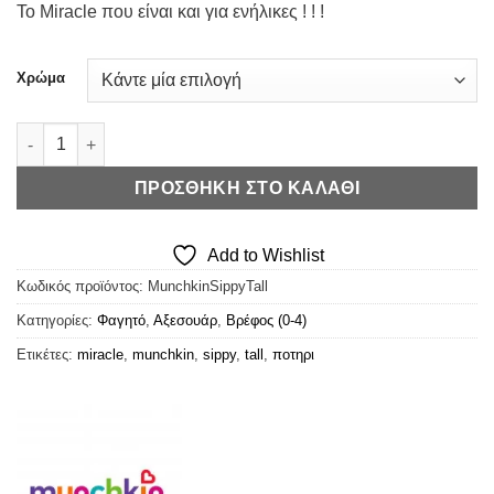
Το Miracle που είναι και για ενήλικες ! ! !
Χρώμα
Munchkin Miracle 360° Sippy Tall ποσότητα
ΠΡΟΣΘΉΚΗ ΣΤΟ ΚΑΛΆΘΙ
Add to Wishlist
Κωδικός προϊόντος:
MunchkinSippyTall
Κατηγορίες:
Φαγητό
,
Αξεσουάρ
,
Βρέφος (0-4)
Ετικέτες:
miracle
,
munchkin
,
sippy
,
tall
,
ποτηρι