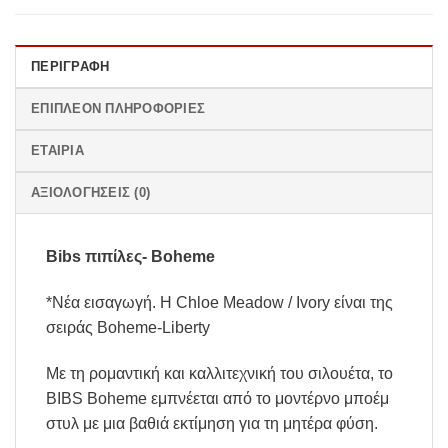
ΠΕΡΙΓΡΑΦΉ
ΕΠΙΠΛΈΟΝ ΠΛΗΡΟΦΟΡΊΕΣ
ΕΤΑΙΡΊΑ
ΑΞΙΟΛΟΓΉΣΕΙΣ (0)
Bibs πιπίλες- Boheme
*Νέα εισαγωγή. Η Chloe Meadow / Ivory είναι της
σειράς Boheme-Liberty
Με τη ρομαντική και καλλιτεχνική του σιλουέτα, το
BIBS Boheme εμπνέεται από το μοντέρνο μποέμ
στυλ με μια βαθιά εκτίμηση για τη μητέρα φύση.