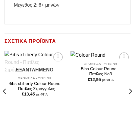
Μέγεθος 2: 6+ μηνών.
ΣΧΕΤΙΚΆ ΠΡΟΪΌΝΤΑ
ΦΡΟΝΤΊΔΑ - ΥΓΙΕΙΝΉ
Add to
Add to
Bibs Colour Round –
ΕΞΑΝΤΛΗΜΈΝΟ
Wishlist
Wishlist
Πιπίλες No3
ΦΡΟΝΤΊΔΑ - ΥΓΙΕΙΝΉ
€
12,95
με ΦΠΑ
Bibs xLiberty Colour Round
– Πιπίλες Στρόγγυλες
€
13,45
με ΦΠΑ