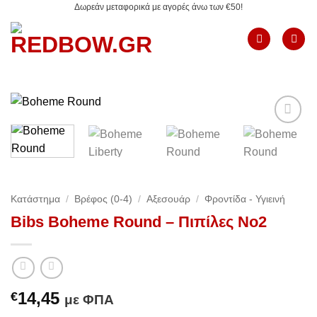
Δωρεάν μεταφορικά με αγορές άνω των €50!
Μετάβαση
στο
περιεχόμενο
Add to
Wishlist
Κατάστημα
/
Βρέφος (0-4)
/
Αξεσουάρ
/
Φροντίδα - Υγιεινή
Bibs Boheme Round – Πιπίλες No2
14,45
€
με ΦΠΑ