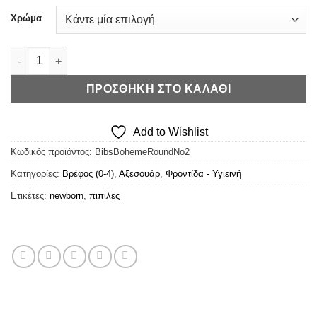
Χρώμα
Bibs Boheme Round - Πιπίλες No2 ποσότητα
ΠΡΟΣΘΉΚΗ ΣΤΟ ΚΑΛΆΘΙ
Add to Wishlist
Κωδικός προϊόντος:
BibsBohemeRoundNo2
Κατηγορίες:
Βρέφος (0-4)
,
Αξεσουάρ
,
Φροντίδα - Υγιεινή
Ετικέτες:
newborn
,
πιπιλες