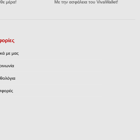
θε μέρα!
Με την ασφάλεια του VivaWallet!
ορίες
ικά με μας
οινωνία
θολόγια
σφορές