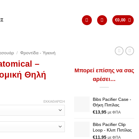
ΈΣ
€
0,00
εσουάρ
/
Φροντίδα - Υγιεινή
atomical –
Μπορεί επίσης να σας
τομική Θηλή
αρέσει…
Bibs Pacifier Case -
ΕΚΚΑΘΆΡΙΣΗ
Θήκη Πιπίλας
€
13,95
με ΦΠΑ
Bibs Pacifier Clip
Loop - Κλιπ Πιπίλας
€
11,95
με ΦΠΑ