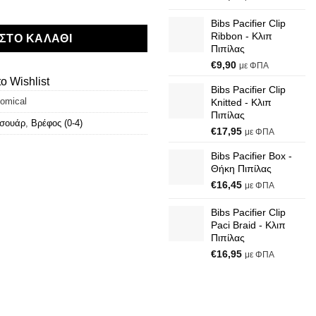
ίλες με Ανατομική Θηλή ποσότητα
Bibs Pacifier Clip
Ribbon - Κλιπ
ΣΤΟ ΚΑΛΆΘΙ
Πιπίλας
€
9,90
με ΦΠΑ
o Wishlist
Bibs Pacifier Clip
omical
Knitted - Κλιπ
Πιπίλας
σουάρ
,
Βρέφος (0-4)
€
17,95
με ΦΠΑ
Bibs Pacifier Box -
Θήκη Πιπίλας
€
16,45
με ΦΠΑ
Bibs Pacifier Clip
Paci Braid - Κλιπ
Πιπίλας
€
16,95
με ΦΠΑ