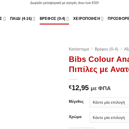
Δωρεάν μεταφορικά με αγορές άνω των €50!
Σ
ΠΑΙΔΊ (4-16)
ΒΡΈΦΟΣ (0-4)
ΧΕΙΡΟΠΟΊΗΣΗ
ΠΡΟΣΦΟΡ
Κατάστημα
/
Βρέφος (0-4)
/
Αξ
Bibs Colour An
Add to
Πιπίλες με Ανα
Wishlist
12,95
€
με ΦΠΑ
Μέγεθος
Χρώμα