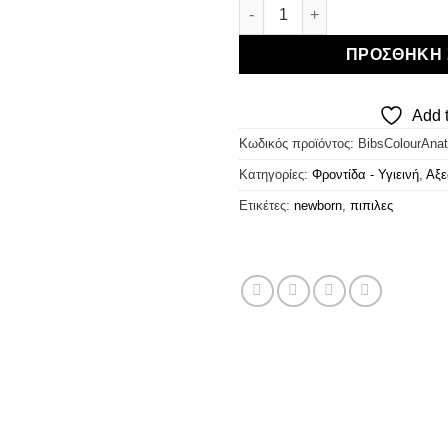
Bibs Colour Anatomical - Πιπ
ΠΡΟΣΘΉΚΗ 
Add t
Κωδικός προϊόντος:
BibsColourAnat
Κατηγορίες:
Φροντίδα - Υγιεινή
,
Αξε
Ετικέτες:
newborn
,
πιπιλες