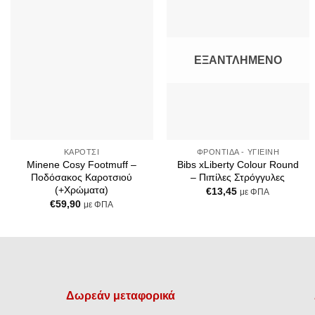
Add to
Add to
Wishlist
Wishlist
ΕΞΑΝΤΛΗΜΈΝΟ
+
+
ΚΑΡΌΤΣΙ
ΦΡΟΝΤΊΔΑ - ΥΓΙΕΙΝΉ
Minene Cosy Footmuff –
Bibs xLiberty Colour Round
Ποδόσακος Καροτσιού
– Πιπίλες Στρόγγυλες
(+Χρώματα)
€
13,45
με ΦΠΑ
€
59,90
με ΦΠΑ
Δωρεάν μεταφορικά