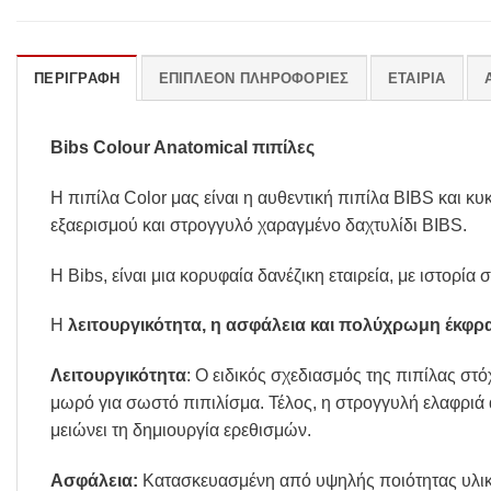
ΠΕΡΙΓΡΑΦΉ
ΕΠΙΠΛΈΟΝ ΠΛΗΡΟΦΟΡΊΕΣ
ΕΤΑΙΡΊΑ
Bibs Colour Anatomical πιπίλες
Η πιπίλα Color μας είναι η αυθεντική πιπίλα BIBS και κ
εξαερισμού και στρογγυλό χαραγμένο δαχτυλίδι BIBS.
Η Bibs, είναι μια κορυφαία δανέζικη εταιρεία, με ιστορία
Η
λειτουργικότητα, η ασφάλεια και πολύχρωμη έκφρ
Λειτουργικότητα
: Ο ειδικός σχεδιασμός της πιπίλας στό
μωρό για σωστό πιπιλίσμα. Τέλος, η στρογγυλή ελαφρι
μειώνει τη δημιουργία ερεθισμών.
Ασφάλεια:
Kατασκευασμένη από υψηλής ποιότητας υλικ