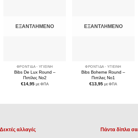
Add to
Add to
Wishlist
Wishlist
ΕΞΑΝΤΛΗΜΈΝΟ
ΕΞΑΝΤΛΗΜΈΝΟ
+
+
ΦΡΟΝΤΊΔΑ - ΥΓΙΕΙΝΉ
ΦΡΟΝΤΊΔΑ - ΥΓΙΕΙΝΉ
Bibs De Lux Round –
Bibs Boheme Round –
Πιπίλες No2
Πιπίλες No1
€
14,95
€
13,95
με ΦΠΑ
με ΦΠΑ
Δεκτές αλλαγές
Πάντα δίπλα σα