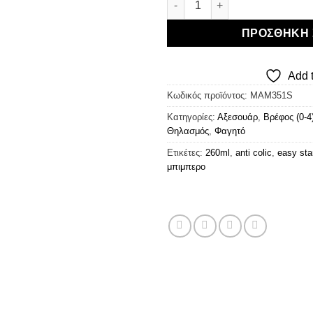
ΠΡΟΣΘΉΚΗ 
Add t
Κωδικός προϊόντος:
MAM351S
Κατηγορίες:
Αξεσουάρ
,
Βρέφος (0-4
Θηλασμός
,
Φαγητό
Ετικέτες:
260ml
,
anti colic
,
easy sta
μπιμπερο