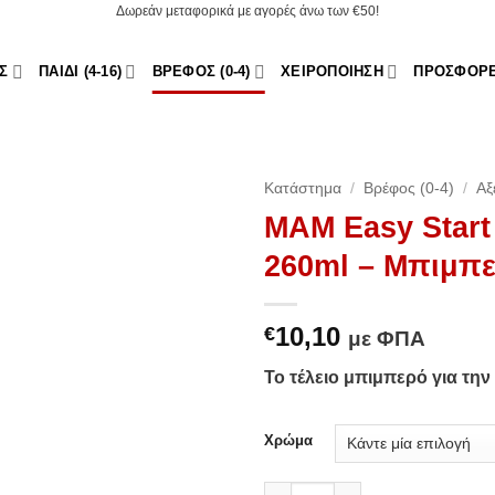
Δωρεάν μεταφορικά με αγορές άνω των €50!
Σ
ΠΑΙΔΊ (4-16)
ΒΡΈΦΟΣ (0-4)
ΧΕΙΡΟΠΟΊΗΣΗ
ΠΡΟΣΦΟΡ
Κατάστημα
/
Βρέφος (0-4)
/
Αξ
MAM Easy Start 
Add to
260ml – Μπιμπ
Wishlist
10,10
€
με ΦΠΑ
Το τέλειο μπιμπερό για την
Χρώμα
MAM Easy Start Anti-Colic 2