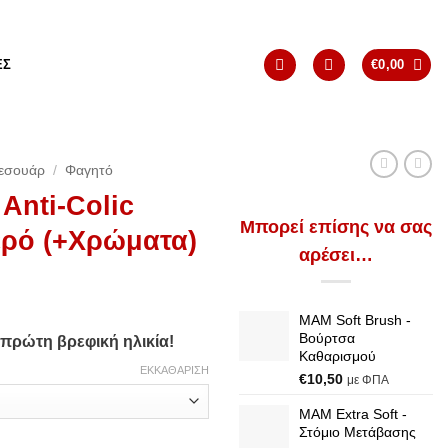
ΈΣ
€
0,00
εσουάρ
/
Φαγητό
Anti-Colic
Μπορεί επίσης να σας
ερό (+Χρώματα)
αρέσει…
MAM Soft Brush -
Βούρτσα
 πρώτη βρεφική ηλικία!
Καθαρισμού
ΕΚΚΑΘΆΡΙΣΗ
€
10,50
με ΦΠΑ
MAM Extra Soft -
Στόμιο Μετάβασης
60ml – Μπιμπερό (+Χρώματα) ποσότητα