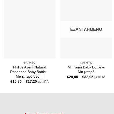
Add to
Add to
Wishlist
Wishlist
ΕΞΑΝΤΛΗΜΈΝΟ
+
+
ΦΑΓΗΤΌ
ΦΑΓΗΤΌ
Philips Avent Natural
Mimijumi Baby Bottle –
Response Baby Bottle –
Μπιμπερό
Μπιμπερό 330ml
Price
€
29,95
–
€
32,95
με ΦΠΑ
range:
Price
€
15,80
–
€
17,20
με ΦΠΑ
€29,95
range:
through
€15,80
€32,95
through
€17,20