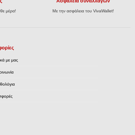
ς
Ασφάλεια συναλλαγών
θε μέρα!
Με την ασφάλεια του VivaWallet!
ορίες
ικά με μας
οινωνία
θολόγια
σφορές