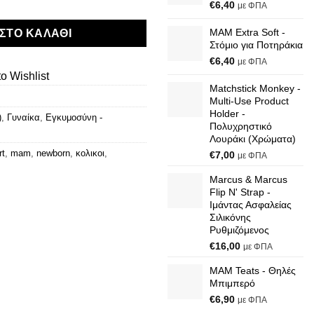
€
6,40
με ΦΠΑ
MAM Extra Soft -
ΣΤΟ ΚΑΛΆΘΙ
Στόμιο για Ποτηράκια
€
6,40
με ΦΠΑ
o Wishlist
Matchstick Monkey -
Multi-Use Product
Holder -
)
,
Γυναίκα
,
Εγκυμοσύνη -
Πολυχρηστικό
Λουράκι (Χρώματα)
rt
,
mam
,
newborn
,
κολικοι
,
€
7,00
με ΦΠΑ
Marcus & Marcus
Flip N' Strap -
Ιμάντας Ασφαλείας
Σιλικόνης
Ρυθμιζόμενος
€
16,00
με ΦΠΑ
MAM Teats - Θηλές
Μπιμπερό
€
6,90
με ΦΠΑ