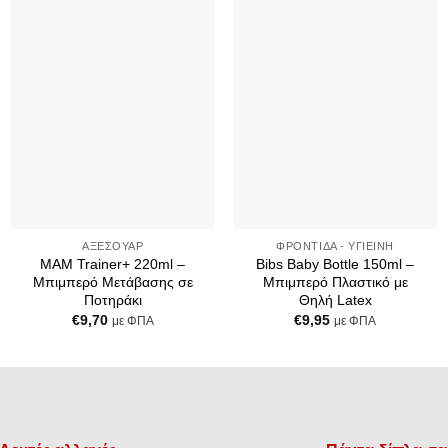
Add to
Add to
Wishlist
Wishlist
+
+
ΑΞΕΣΟΥΆΡ
ΦΡΟΝΤΊΔΑ - ΥΓΙΕΙΝΉ
MAM Trainer+ 220ml –
Bibs Baby Bottle 150ml –
Μπιμπερό Μετάβασης σε
Μπιμπερό Πλαστικό με
Ποτηράκι
Θηλή Latex
€
9,70
€
9,95
με ΦΠΑ
με ΦΠΑ