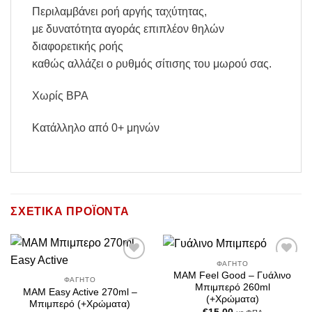
Περιλαμβάνει ροή αργής ταχύτητας,
με δυνατότητα αγοράς επιπλέον θηλών
διαφορετικής ροής
καθώς αλλάζει ο ρυθμός σίτισης του μωρού σας.
Χωρίς BPA
Κατάλληλο από 0+ μηνών
ΣΧΕΤΙΚΆ ΠΡΟΪΌΝΤΑ
ΦΑΓΗΤΌ
Add to
Add to
MAM Feel Good – Γυάλινο
Wishlist
Wishlist
ΦΑΓΗΤΌ
Μπιμπερό 260ml
MAM Easy Active 270ml –
(+Χρώματα)
Μπιμπερό (+Χρώματα)