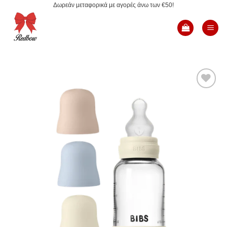
Δωρεάν μεταφορικά με αγορές άνω των €50!
Μετάβαση
στο
περιεχόμενο
Add to
Wishlist