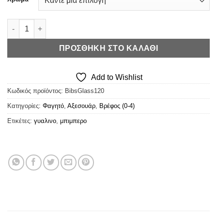
Bibs Glass Baby Bottle 120ml – Μπιμπερό Γυάλινο με Θηλή Σι
ΠΡΟΣΘΉΚΗ ΣΤΟ ΚΑΛΆΘΙ
Add to Wishlist
Κωδικός προϊόντος:
BibsGlass120
Κατηγορίες:
Φαγητό
,
Αξεσουάρ
,
Βρέφος (0-4)
Ετικέτες:
γυαλινο
,
μπιμπερο