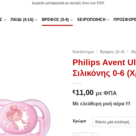
Δωρεάν μεταφορικά με αγορές άνω των €50!
Σ
ΠΑΙΔΊ (4-16)
ΒΡΈΦΟΣ (0-4)
ΧΕΙΡΟΠΟΊΗΣΗ
ΠΡΟΣΦΟΡ
Κατάστημα
/
Βρέφος (0-4)
/
Αξ
Philips Avent Ul
Add to
Σιλικόνης 0-6 (
Wishlist
11,00
€
με ΦΠΑ
Με ελεύθερη ροή αέρα !!!
Χρώμα
Philips Avent Ultra Air - Πιπί