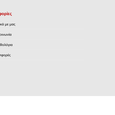
ορίες
ικά με μας
οινωνία
θολόγια
σφορές