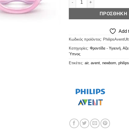
ΠΡΟΣΘΉΚΗ 
Add t
Κωδικός προϊόντος:
PhilipsAventUlt
Κατηγορίες:
Φροντίδα - Υγιεινή
,
Αξε
Ύπνος
Ετικέτες:
air
,
avent
,
newborn
,
philips