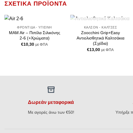
ΣΧΕΤΙΚΆ ΠΡΟΪΌΝΤΑ
+
+
ΕΞΑΝΤΛΗΜΈΝΟ
ΦΡΟΝΤΊΔΑ - ΥΓΙΕΙΝΉ
ΚΑΛΣΌΝ - ΚΆΛΤΣΕΣ
Add to
Add to
MAM Air – Πιπίλα Σιλικόνης
Zoocchini Grip+Easy
Wishlist
Wishlist
2-6 (+Χρώματα)
Αντιολισθητικά Καλτσάκια
(Σχέδια)
€
10,30
με ΦΠΑ
€
13,00
με ΦΠΑ
Δωρεάν μεταφορικά
Με αγορές άνω των €50!
Υπήρξε π