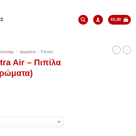
ΈΣ
€
0,00
εσουάρ
/
Δωμάτιο - Ύπνος
tra Air – Πιπίλα
Χρώματα)
λα Σιλικόνης 0-6 (Χρώματα) ποσότητα