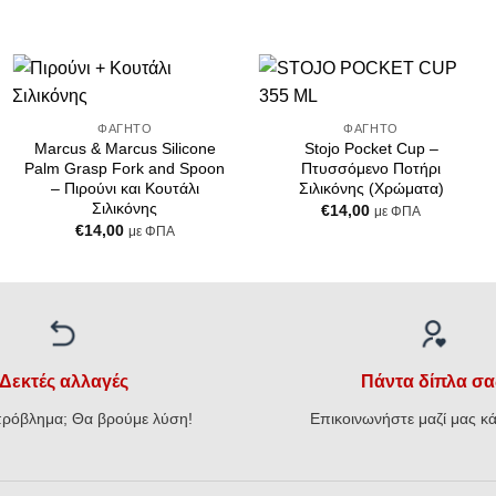
+
+
Add to
Add to
ΦΑΓΗΤΌ
ΦΑΓΗΤΌ
Wishlist
Wishlist
Marcus & Marcus Silicone
Stojo Pocket Cup –
Palm Grasp Fork and Spoon
Πτυσσόμενο Ποτήρι
– Πιρούνι και Κουτάλι
Σιλικόνης (Χρώματα)
Σιλικόνης
€
14,00
με ΦΠΑ
€
14,00
με ΦΠΑ
Δεκτές αλλαγές
Πάντα δίπλα σα
ρόβλημα; Θα βρούμε λύση!
Επικοινωνήστε μαζί μας κά