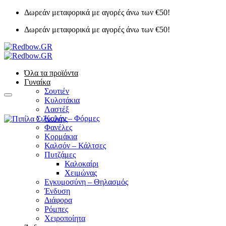
Μετάβαση
Δωρεάν μεταφορικά με αγορές άνω των €50!
στο
Δωρεάν μεταφορικά με αγορές άνω των €50!
περιεχόμενο
Όλα τα προϊόντα
Γυναίκα
Σουτιέν
Κυλοτάκια
Λαστέξ
Κολάν – Φόρμες
Φανέλες
Κορμάκια
Καλσόν – Κάλτσες
Πυτζάμες
Καλοκαίρι
Χειμώνας
Εγκυμοσύνη – Θηλασμός
Ένδυση
Διάφορα
Ρόμπες
Χειροποίητα