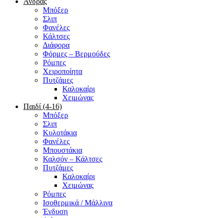
Άνδρας
Μπόξερ
Σλιπ
Φανέλες
Κάλτσες
Διάφορα
Φόρμες – Βερμούδες
Ρόμπες
Χειροποίητα
Πυτζάμες
Καλοκαίρι
Χειμώνας
Παιδί (4-16)
Μπόξερ
Σλιπ
Κυλοτάκια
Φανέλες
Μπουστάκια
Καλσόν – Κάλτσες
Πυτζάμες
Καλοκαίρι
Χειμώνας
Ρόμπες
Ισοθερμικά / Μάλλινα
Ένδυση