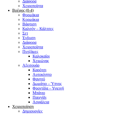
Διάφορα
Χειροποίητα
Βρέφος (0-4)
Φορμάκια
Κορμάκια
Βάφτιση
Καλσόν – Κάλτσες
Σετ
Ένδυση
Διάφορα
Χειροποίητα
Πυτζάμες
Καλοκαίρι
Χειμώνας
Αξεσουάρ
Καρότσι
Αυτοκίνητο
Φαγητό
Δωμάτιο – Ύπνος
Φροντίδα – Υγιεινή
Μπάνιο
Παιχνίδι
Ασφάλεια
Χειροποίηση
Δημιουργίες