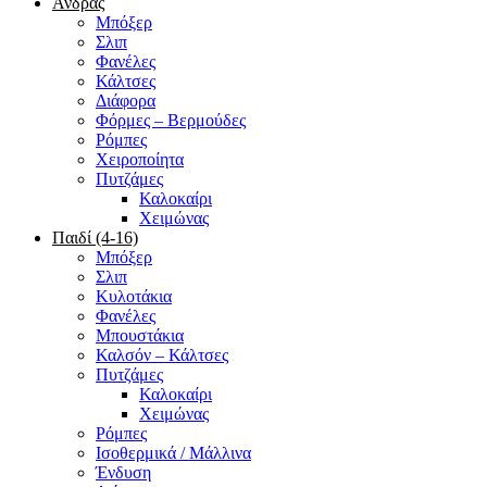
Άνδρας
Μπόξερ
Σλιπ
Φανέλες
Κάλτσες
Διάφορα
Φόρμες – Βερμούδες
Ρόμπες
Χειροποίητα
Πυτζάμες
Καλοκαίρι
Χειμώνας
Παιδί (4-16)
Μπόξερ
Σλιπ
Κυλοτάκια
Φανέλες
Μπουστάκια
Καλσόν – Κάλτσες
Πυτζάμες
Καλοκαίρι
Χειμώνας
Ρόμπες
Ισοθερμικά / Μάλλινα
Ένδυση