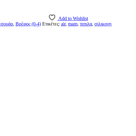
Add to Wishlist
εσουάρ
,
Βρέφος (0-4)
Ετικέτες:
air
,
mam
,
πιπιλα
,
σιλικονη