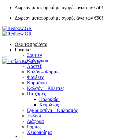
Μετάβαση
Δωρεάν μεταφορικά με αγορές άνω των €50!
στο
Δωρεάν μεταφορικά με αγορές άνω των €50!
περιεχόμενο
Όλα τα προϊόντα
Γυναίκα
Σουτιέν
Κυλοτάκια
Λαστέξ
Κολάν – Φόρμες
Φανέλες
Κορμάκια
Καλσόν – Κάλτσες
Πυτζάμες
Καλοκαίρι
Χειμώνας
Εγκυμοσύνη – Θηλασμός
Ένδυση
Διάφορα
Ρόμπες
Χειροποίητα