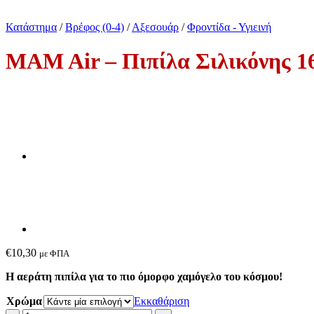
Κατάστημα
/
Βρέφος (0-4)
/
Αξεσουάρ
/
Φροντίδα - Υγιεινή
MAM Air – Πιπίλα Σιλικόνης 
€
10,30
με ΦΠΑ
Η αεράτη πιπίλα για το πιο όμορφο χαμόγελο του κόσμου!
Χρώμα
Εκκαθάριση