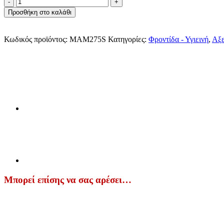
MAM
Air
Προσθήκη στο καλάθι
-
Πιπίλα
Σιλικόνης
Κωδικός προϊόντος:
MAM275S
Κατηγορίες:
Φροντίδα - Υγιεινή
,
Αξ
16+
(+Χρώματα)
ποσότητα
Μπορεί επίσης να σας αρέσει…