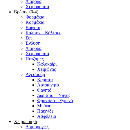
Διάφορα
Χειροποίητα
Βρέφος (0-4)
Φορμάκια
Κορμάκια
Βάφτιση
Καλσόν – Κάλτσες
Σετ
Ένδυση
Διάφορα
Χειροποίητα
Πυτζάμες
Καλοκαίρι
Χειμώνας
Αξεσουάρ
Καρότσι
Αυτοκίνητο
Φαγητό
Δωμάτιο – Ύπνος
Φροντίδα – Υγιεινή
Μπάνιο
Παιχνίδι
Ασφάλεια
Χειροποίηση
Δημιουργίες