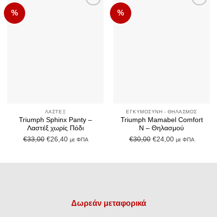
%
%
Add to
Add to
Wishlist
Wishlist
ΛΑΣΤΈΞ
ΕΓΚΥΜΟΣΎΝΗ - ΘΗΛΑΣΜΌΣ
Triumph Sphinx Panty –
Triumph Mamabel Comfort
Λαστέξ χωρίς Πόδι
N – Θηλασμού
Original
Η
Original
Η
€
33,00
€
26,40
€
30,00
€
24,00
με ΦΠΑ
με ΦΠΑ
price
τρέχουσα
price
τρέχουσα
was:
τιμή
was:
τιμή
€33,00.
είναι:
€30,00.
είναι:
€26,40.
€24,00.
Δωρεάν μεταφορικά