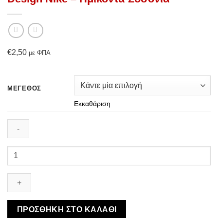
€
2,50
με ΦΠΑ
ΜΈΓΕΘΟΣ
Εκκαθάριση
Design
Nike
-
Ημίκοντα
Σοσόνια
ποσότητα
ΠΡΟΣΘΉΚΗ ΣΤΟ ΚΑΛΆΘΙ