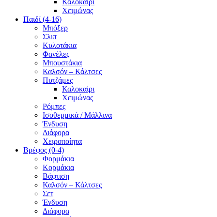
Καλοκαίρι
Χειμώνας
Παιδί (4-16)
Μπόξερ
Σλιπ
Κυλοτάκια
Φανέλες
Μπουστάκια
Καλσόν – Κάλτσες
Πυτζάμες
Καλοκαίρι
Χειμώνας
Ρόμπες
Ισοθερμικά / Μάλλινα
Ένδυση
Διάφορα
Χειροποίητα
Βρέφος (0-4)
Φορμάκια
Κορμάκια
Βάφτιση
Καλσόν – Κάλτσες
Σετ
Ένδυση
Διάφορα