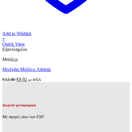
Add to Wishlist
+
Αυτό
Quick View
το
Εξαντλημένο
προϊόν
Μπόξερ
έχει
πολλαπλές
Μινέρβα Μπόξερ Athletic
παραλλαγές.
Οι
Original
Η
€
12,40
€
9,92
με ΦΠΑ
επιλογές
price
τρέχουσα
μπορούν
was:
τιμή
να
€12,40.
είναι:
επιλεγούν
€9,92.
στη
Δωρεάν μεταφορικά
σελίδα
του
Με αγορές άνω των €50!
προϊόντος