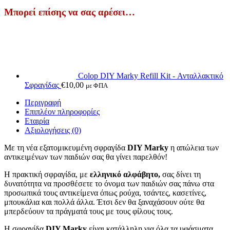
Μπορεί επίσης να σας αρέσει…
Colop DIY Marky Refill Kit - Ανταλλακτικό
Σφραγίδας
€
10,00
με ΦΠΑ
Περιγραφή
Επιπλέον πληροφορίες
Εταιρία
Αξιολογήσεις (0)
Με τη νέα εξατομικευμένη σφραγίδα
DIY Marky
η απώλεια των
αντικειμένων των παιδιών σας θα γίνει παρελθόν!
Η πρακτική σφραγίδα, με
ελληνικό αλφάβητο,
σας δίνει τη
δυνατότητα να προσθέσετε το όνομα των παιδιών σας πάνω στα
προσωπικά τους αντικείμενα όπως ρούχα, τσάντες, κασετίνες,
μπουκάλια και πολλά άλλα. Έτσι δεν θα ξαναχάσουν ούτε θα
μπερδεύουν τα πράγματά τους με τους φίλους τους.
Η σφραγίδα
DIY Marky
είναι κατάλληλη για όλα τα υφάσματα,