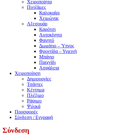
Χειροποίητα
Πυτζάμες
Καλοκαίρι
Χειμώνας
Αξεσουάρ
Καρότσι
Αυτοκίνητο
Φαγητό
Δωμάτιο – Ύπνος
Φροντίδα – Υγιεινή
Μπάνιο
Παιχνίδι
Ασφάλεια
Χειροποίηση
Δημιουργίες
Τσάντες
Κέντημα
Πλέξιμο
Ράψιμο
Ψιλικά
Προσφορές
Σύνδεση / Εγγραφή
Σύνδεση