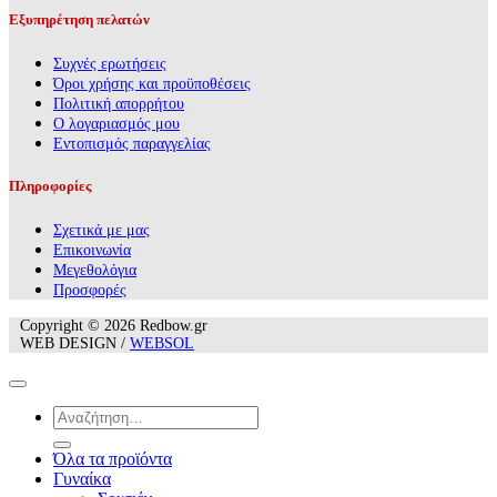
Εξυπηρέτηση πελατών
Συχνές ερωτήσεις
Όροι χρήσης και προϋποθέσεις
Πολιτική απορρήτου
Ο λογαριασμός μου
Εντοπισμός παραγγελίας
Πληροφορίες
Σχετικά με μας
Επικοινωνία
Mεγεθολόγια
Προσφορές
Copyright © 2026 Redbow.gr
WEB DESIGN /
WEBSOL
Αναζήτηση
για:
Όλα τα προϊόντα
Γυναίκα