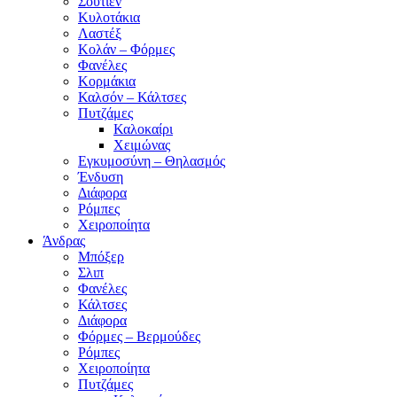
Σουτιέν
Κυλοτάκια
Λαστέξ
Κολάν – Φόρμες
Φανέλες
Κορμάκια
Καλσόν – Κάλτσες
Πυτζάμες
Καλοκαίρι
Χειμώνας
Εγκυμοσύνη – Θηλασμός
Ένδυση
Διάφορα
Ρόμπες
Χειροποίητα
Άνδρας
Μπόξερ
Σλιπ
Φανέλες
Κάλτσες
Διάφορα
Φόρμες – Βερμούδες
Ρόμπες
Χειροποίητα
Πυτζάμες