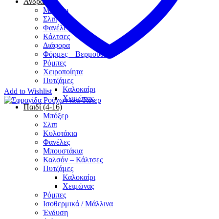
Άνδρας
Μπόξερ
Σλιπ
Φανέλες
Κάλτσες
Διάφορα
Φόρμες – Βερμούδες
Ρόμπες
Χειροποίητα
Πυτζάμες
Καλοκαίρι
Add to Wishlist
Χειμώνας
Παιδί (4-16)
Μπόξερ
Σλιπ
Κυλοτάκια
Φανέλες
Μπουστάκια
Καλσόν – Κάλτσες
Πυτζάμες
Καλοκαίρι
Χειμώνας
Ρόμπες
Ισοθερμικά / Μάλλινα
Ένδυση