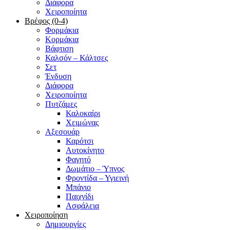
Διάφορα
Χειροποίητα
Βρέφος (0-4)
Φορμάκια
Κορμάκια
Βάφτιση
Καλσόν – Κάλτσες
Σετ
Ένδυση
Διάφορα
Χειροποίητα
Πυτζάμες
Καλοκαίρι
Χειμώνας
Αξεσουάρ
Καρότσι
Αυτοκίνητο
Φαγητό
Δωμάτιο – Ύπνος
Φροντίδα – Υγιεινή
Μπάνιο
Παιχνίδι
Ασφάλεια
Χειροποίηση
Δημιουργίες