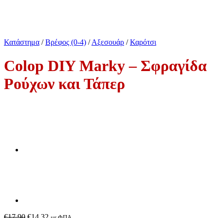
Κατάστημα
/
Βρέφος (0-4)
/
Αξεσουάρ
/
Καρότσι
Colop DIY Marky – Σφραγίδα
Ρούχων και Τάπερ
Original
Η
€
17,90
€
14,32
με ΦΠΑ