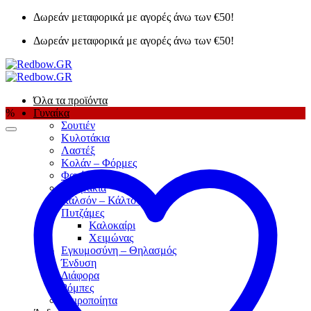
Μετάβαση
Δωρεάν μεταφορικά με αγορές άνω των €50!
στο
Δωρεάν μεταφορικά με αγορές άνω των €50!
περιεχόμενο
Όλα τα προϊόντα
%
Γυναίκα
Σουτιέν
Κυλοτάκια
Λαστέξ
Κολάν – Φόρμες
Φανέλες
Κορμάκια
Καλσόν – Κάλτσες
Πυτζάμες
Καλοκαίρι
Χειμώνας
Εγκυμοσύνη – Θηλασμός
Ένδυση
Διάφορα
Ρόμπες
Χειροποίητα