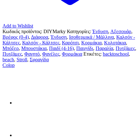
Add to Wishlist
Κωδικός προϊόντος:
DIYMarky
Κατηγορίες:
Ένδυση
,
Αξεσουάρ
,
Βρέφος (0-4)
,
Διάφορα
,
Ένδυση
,
Ισοθερμικά / Μάλλινα
,
Καλσόν -
Κάλτσες
,
Καλσόν - Κάλτσες
,
Καρότσι
,
Κορμάκια
,
Κυλοτάκια
,
Μπόξερ
,
Μπουστάκια
,
Παιδί (4-16)
,
Παιχνίδι
,
Παραλία
,
Πυτζάμες
,
Πυτζάμες
,
Φαγητό
,
Φανέλες
,
Φορμάκια
Ετικέτες:
backtoschool
,
beach
,
Stroll
,
Σφραγίδα
Colop