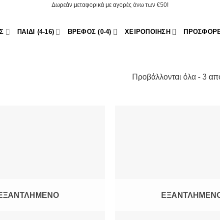
Δωρεάν μεταφορικά με αγορές άνω των €50!
Σ
ΠΑΙΔΊ (4-16)
ΒΡΈΦΟΣ (0-4)
ΧΕΙΡΟΠΟΊΗΣΗ
ΠΡΟΣΦΟΡ
Προβάλλονται όλα - 3 απ
Add to
Wishlist
ΕΞΑΝΤΛΗΜΈΝΟ
ΕΞΑΝΤΛΗΜΈΝ