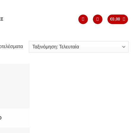
ΈΣ
€
0,00
Sorted
οτελέσματα
by
latest
Add to
Wishlist
Ο