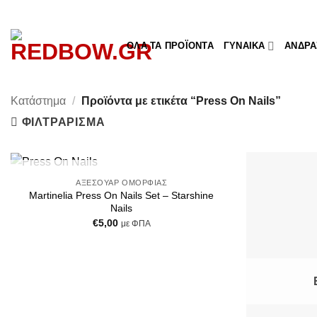
Μετάβαση
στο
περιεχόμενο
ΌΛΑ ΤΑ ΠΡΟΪΌΝΤΑ
ΓΥΝΑΊΚΑ
ΆΝΔΡΑ
Κατάστημα
/
Προϊόντα με ετικέτα “Press On Nails”
ΦΙΛΤΡΆΡΙΣΜΑ
+
ΕΞΑΝΤΛΗΜΈΝΟ
ΑΞΕΣΟΥΆΡ ΟΜΟΡΦΙΆΣ
Add to
Martinelia Press On Nails Set – Starshine
Wishlist
Nails
€
5,00
με ΦΠΑ