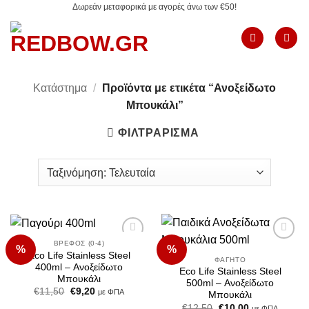
Δωρεάν μεταφορικά με αγορές άνω των €50!
Μετάβαση
στο
περιεχόμενο
Κατάστημα
/
Προϊόντα με ετικέτα “Ανοξείδωτο
Μπουκάλι”
ΦΙΛΤΡΆΡΙΣΜΑ
ΒΡΈΦΟΣ (0-4)
%
%
Add to
Add to
Eco Life Stainless Steel
Wishlist
Wishlist
ΦΑΓΗΤΌ
400ml – Ανοξείδωτο
Eco Life Stainless Steel
Μπουκάλι
500ml – Ανοξείδωτο
Original
Η
€
11,50
€
9,20
με ΦΠΑ
Μπουκάλι
price
τρέχουσα
Original
Η
€
12,50
€
10,00
was:
τιμή
με ΦΠΑ