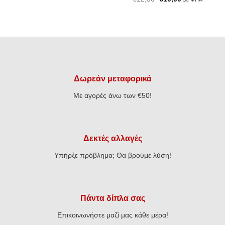
price
τρέχουσα
€11,50.
είναι:
was:
τιμή
€9,20.
€12,50.
είναι:
€10,00.
Δωρεάν μεταφορικά
Με αγορές άνω των €50!
Δεκτές αλλαγές
Υπήρξε πρόβλημα; Θα βρούμε λύση!
Πάντα δίπλα σας
Επικοινωνήστε μαζί μας κάθε μέρα!