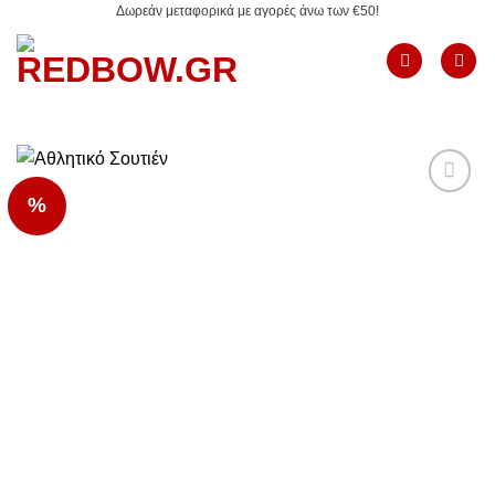
Δωρεάν μεταφορικά με αγορές άνω των €50!
Μετάβαση
στο
περιεχόμενο
%
Add to
Wishlist