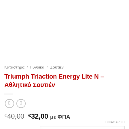
Κατάστημα
/
Γυναίκα
/
Σουτιέν
Triumph Triaction Energy Lite N –
Αθλητικό Σουτιέν
Original
Η
40,00
32,00
€
€
με ΦΠΑ
price
τρέχουσα
ΕΚΚΑΘΆΡΙΣΗ