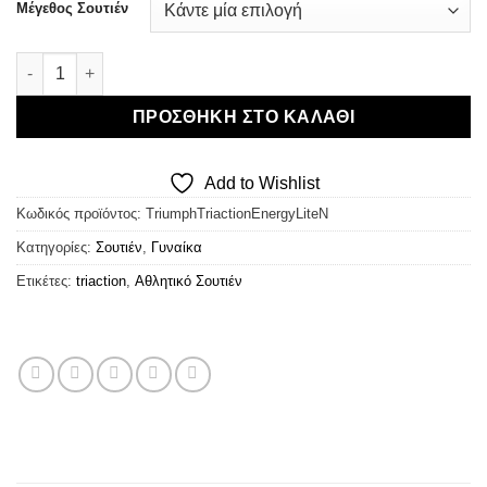
was:
τιμή
Μέγεθος Σουτιέν
€40,00.
είναι:
€32,00.
Triumph Triaction Energy Lite N - Αθλητικό Σουτιέν ποσότητα
ΠΡΟΣΘΉΚΗ ΣΤΟ ΚΑΛΆΘΙ
Add to Wishlist
Κωδικός προϊόντος:
TriumphTriactionEnergyLiteN
Κατηγορίες:
Σουτιέν
,
Γυναίκα
Ετικέτες:
triaction
,
Αθλητικό Σουτιέν