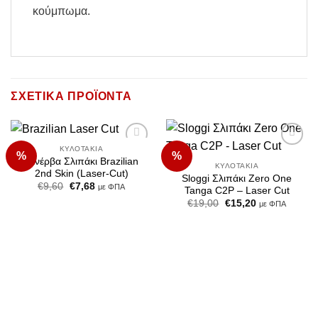
κούμπωμα.
ΣΧΕΤΙΚΆ ΠΡΟΪΌΝΤΑ
ΚΥΛΟΤΆΚΙΑ
%
%
Add to
Add to
Μινέρβα Σλιπάκι Brazilian
Wishlist
Wishlist
ΚΥΛΟΤΆΚΙΑ
2nd Skin (Laser-Cut)
Sloggi Σλιπάκι Zero One
Original
Η
€
9,60
€
7,68
με ΦΠΑ
Tanga C2P – Laser Cut
price
τρέχουσα
Original
Η
€
19,00
€
15,20
was:
τιμή
με ΦΠΑ
price
τρέχουσα
€9,60.
είναι:
was:
τιμή
€7,68.
€19,00.
είναι:
€15,20.