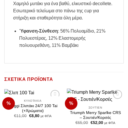
Χαμηλό μυτάκι για ένα βαθύ, ελκυστικό decollete.
Εσωτερικό τελείωμα στο πάνω της cup για
στήριξη και σταθερότητα όλη μέρα.
Ύφανση-Σύνθεση
: 56% Πολυαμίδιο, 21%
Πολυεστέρας, 12% Ελαστομερής
πολυουρεθάνη, 11% Βαμβάκι
ΣΧΕΤΙΚΆ ΠΡΟΪΌΝΤΑ
ΚΥΛΟΤΆΚΙΑ
%
%
Add to
Add to
Sloggi Σλιπάκι 24/7 100 Tai
Wishlist
Wishlist
ΣΟΥΤΙΈΝ
(+Χρώματα)
Triumph Merry Sparlke CRS
Original
Η
€
11,00
€
8,80
με ΦΠΑ
– Σουτιέν/Κορσές
price
τρέχουσα
Original
Η
€
65,00
€
52,00
was:
τιμή
με ΦΠΑ
price
τρέχουσα
€11,00.
είναι: