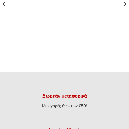
was:
τιμή
€8,80.
€65,00.
είναι:
€52,00.
Δωρεάν μεταφορικά
Με αγορές άνω των €50!