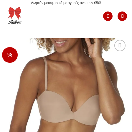
Δωρεάν μεταφορικά με αγορές άνω των €50!
Μετάβαση
στο
περιεχόμενο
%
Add to
Wishlist