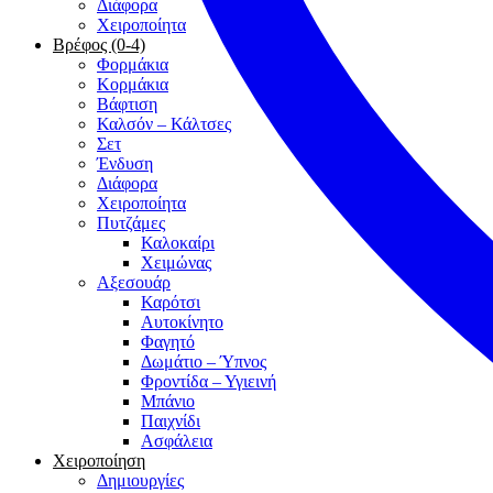
Διάφορα
Χειροποίητα
Βρέφος (0-4)
Φορμάκια
Κορμάκια
Βάφτιση
Καλσόν – Κάλτσες
Σετ
Ένδυση
Διάφορα
Χειροποίητα
Πυτζάμες
Καλοκαίρι
Χειμώνας
Αξεσουάρ
Καρότσι
Αυτοκίνητο
Φαγητό
Δωμάτιο – Ύπνος
Φροντίδα – Υγιεινή
Μπάνιο
Παιχνίδι
Ασφάλεια
Χειροποίηση
Δημιουργίες