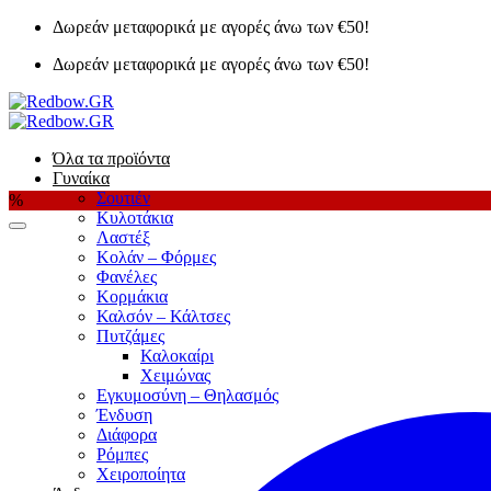
Μετάβαση
Δωρεάν μεταφορικά με αγορές άνω των €50!
στο
Δωρεάν μεταφορικά με αγορές άνω των €50!
περιεχόμενο
Όλα τα προϊόντα
Γυναίκα
Σουτιέν
%
Κυλοτάκια
Λαστέξ
Κολάν – Φόρμες
Φανέλες
Κορμάκια
Καλσόν – Κάλτσες
Πυτζάμες
Καλοκαίρι
Χειμώνας
Εγκυμοσύνη – Θηλασμός
Ένδυση
Διάφορα
Ρόμπες
Χειροποίητα