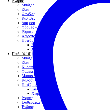
Άνδρας
Μπόξερ
Σλιπ
Φανέλες
Κάλτσες
Διάφορα
Φόρμες – Βερμούδες
Ρόμπες
Χειροποίητα
Πυτζάμες
Καλοκαίρι
Χειμώνας
Παιδί (4-16)
Μπόξερ
Σλιπ
Κυλοτάκια
Φανέλες
Μπουστάκια
Καλσόν – Κάλτσες
Πυτζάμες
Καλοκαίρι
Χειμώνας
Ρόμπες
Ισοθερμικά / Μάλλινα
Ένδυση