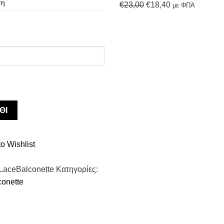
ση
Original
Η
€
23,00
€
18,40
με ΦΠΑ
price
τρέχουσα
was:
τιμή
€23,00.
είναι:
€18,40.
ΘΙ
o Wishlist
LaceBalconette
Κατηγορίες:
conette