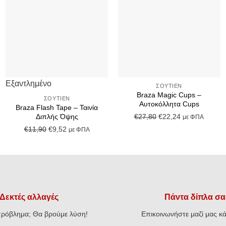
+
+
Εξαντλημένο
ΣΟΥΤΙΈΝ
Braza Magic Cups –
ΣΟΥΤΙΈΝ
Αυτοκόλλητα Cups
Braza Flash Tape – Ταινία
Original
Η
€
27,80
€
22,24
Διπλής Όψης
με ΦΠΑ
price
τρέχουσα
Original
Η
€
11,90
€
9,52
με ΦΠΑ
was:
τιμή
price
τρέχουσα
€27,80.
είναι:
was:
τιμή
€22,24.
€11,90.
είναι:
€9,52.
Δεκτές αλλαγές
Πάντα δίπλα σα
ρόβλημα; Θα βρούμε λύση!
Επικοινωνήστε μαζί μας κά