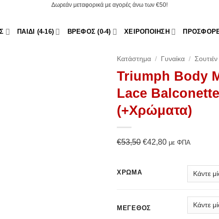
Δωρεάν μεταφορικά με αγορές άνω των €50!
Σ
ΠΑΙΔΊ (4-16)
ΒΡΈΦΟΣ (0-4)
ΧΕΙΡΟΠΟΊΗΣΗ
ΠΡΟΣΦΟΡ
Κατάστημα
/
Γυναίκα
/
Σουτιέν
Triumph Body M
Add to
Lace Balconett
Wishlist
(+Χρώματα)
Original
Η
€
53,50
€
42,80
με ΦΠΑ
price
τρέχουσα
was:
τιμή
ΧΡΏΜΑ
€53,50.
είναι:
€42,80.
ΜΈΓΕΘΟΣ