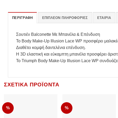
ΠΕΡΙΓΡΑΦΉ
ΕΠΙΠΛΈΟΝ ΠΛΗΡΟΦΟΡΊΕΣ
ΕΤΑΙΡΊΑ
Σουτιέν Balconette Με Μπανέλα & Επένδυση
Το Body Make-Up Illusion Lace WP προσφέρει μαλακές 
Διαθέτει κομψή δαντελένια επένδυση.
Η 3D ελαστική και εύκαμπτη μπανέλα προσφέρει άριστη
Το Triumph Body Make-Up Illusion Lace WP συνδυάζει 
ΣΧΕΤΙΚΆ ΠΡΟΪΌΝΤΑ
%
%
Add to
Add to
Wishlist
Wishlist