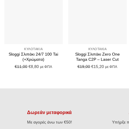
+
+
ΚΥΛΟΤΆΚΙΑ
ΚΥΛΟΤΆΚΙΑ
Sloggi Σλιπάκι 24/7 100 Tai
Sloggi Σλιπάκι Zero One
(+Χρώματα)
Tanga C2P – Laser Cut
Original
Η
Original
Η
€
11,00
€
8,80
€
19,00
€
15,20
με ΦΠΑ
με ΦΠΑ
price
τρέχουσα
price
τρέχουσα
was:
τιμή
was:
τιμή
€11,00.
είναι:
€19,00.
είναι:
€8,80.
€15,20.
Δωρεάν μεταφορικά
Με αγορές άνω των €50!
Υπήρξε π