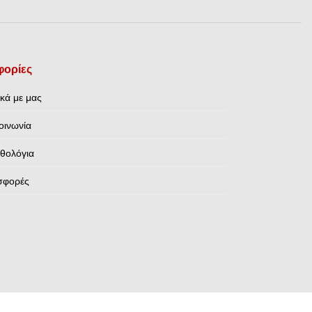
ορίες
ικά με μας
οινωνία
θολόγια
σφορές