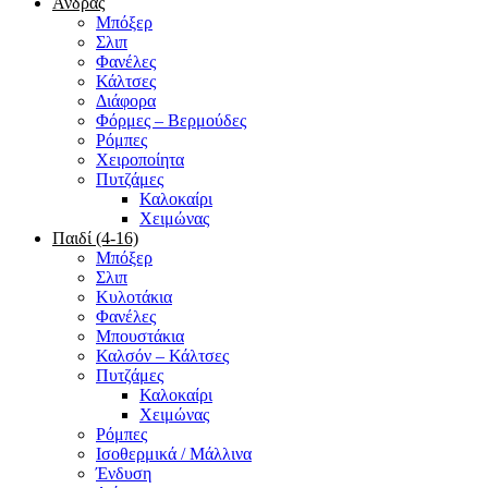
Άνδρας
Μπόξερ
Σλιπ
Φανέλες
Κάλτσες
Διάφορα
Φόρμες – Βερμούδες
Ρόμπες
Χειροποίητα
Πυτζάμες
Καλοκαίρι
Χειμώνας
Παιδί (4-16)
Μπόξερ
Σλιπ
Κυλοτάκια
Φανέλες
Μπουστάκια
Καλσόν – Κάλτσες
Πυτζάμες
Καλοκαίρι
Χειμώνας
Ρόμπες
Ισοθερμικά / Μάλλινα
Ένδυση