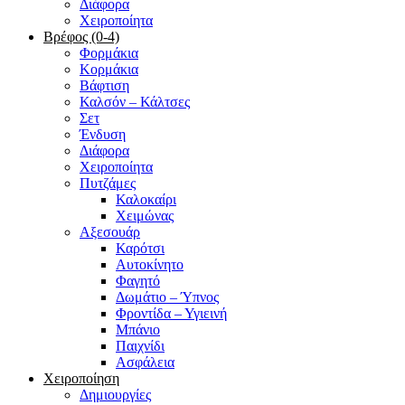
Διάφορα
Χειροποίητα
Βρέφος (0-4)
Φορμάκια
Κορμάκια
Βάφτιση
Καλσόν – Κάλτσες
Σετ
Ένδυση
Διάφορα
Χειροποίητα
Πυτζάμες
Καλοκαίρι
Χειμώνας
Αξεσουάρ
Καρότσι
Αυτοκίνητο
Φαγητό
Δωμάτιο – Ύπνος
Φροντίδα – Υγιεινή
Μπάνιο
Παιχνίδι
Ασφάλεια
Χειροποίηση
Δημιουργίες