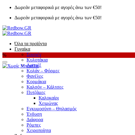
Μετάβαση
Δωρεάν μεταφορικά με αγορές άνω των €50!
στο
Δωρεάν μεταφορικά με αγορές άνω των €50!
περιεχόμενο
Όλα τα προϊόντα
Γυναίκα
Σουτιέν
%
Κυλοτάκια
Λαστέξ
Κολάν – Φόρμες
Φανέλες
Κορμάκια
Καλσόν – Κάλτσες
Πυτζάμες
Καλοκαίρι
Χειμώνας
Εγκυμοσύνη – Θηλασμός
Ένδυση
Διάφορα
Ρόμπες
Χειροποίητα