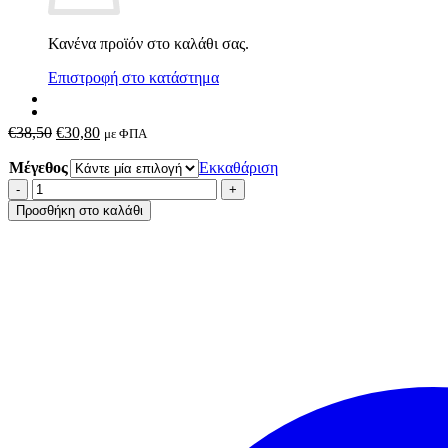
Κανένα προϊόν στο καλάθι σας.
Επιστροφή στο κατάστημα
Original
Η
€
38,50
€
30,80
με ΦΠΑ
price
τρέχουσα
Μέγεθος
was:
τιμή
Εκκαθάριση
€38,50.
είναι:
Triumph
€30,80.
Amourette
Προσθήκη στο καλάθι
N
-
Χωρίς
Μπανέλα
ποσότητα