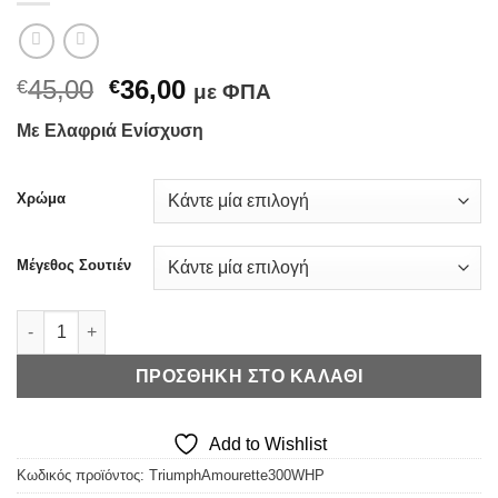
Original
Η
45,00
36,00
€
€
με ΦΠΑ
price
τρέχουσα
Με Ελαφριά Ενίσχυση
was:
τιμή
€45,00.
είναι:
€36,00.
Χρώμα
Μέγεθος Σουτιέν
Triumph Amourette 300 WHP - Ελαφριά Ενίσχυση (+Χρώματα) 
ΠΡΟΣΘΉΚΗ ΣΤΟ ΚΑΛΆΘΙ
Add to Wishlist
Κωδικός προϊόντος:
TriumphAmourette300WHP