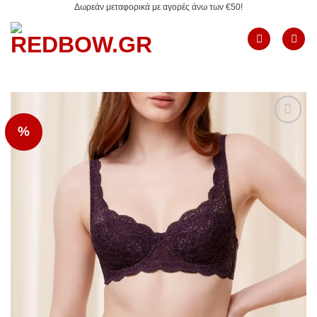
Δωρεάν μεταφορικά με αγορές άνω των €50!
Μετάβαση
στο
περιεχόμενο
%
Add to
Wishlist