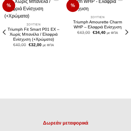
%
%
Add to
Add to
Wishlist
Wishlist
ΣΟΥΤΙΈΝ
Triumph Amourette Charm
ΣΟΥΤΙΈΝ
WHP – Ελαφριά Ενίσχυση
Triumph Fit Smart P01 EX –
Original
Η
€
43,00
€
34,40
με ΦΠΑ
Χωρίς Μπανέλα / Ελαφριά
price
τρέχουσα
Ενίσχυση (+Χρώματα)
was:
τιμή
€43,00.
είναι:
Original
Η
€
40,00
€
32,00
με ΦΠΑ
€34,40.
price
τρέχουσα
was:
τιμή
€40,00.
είναι:
€32,00.
Δωρεάν μεταφορικά