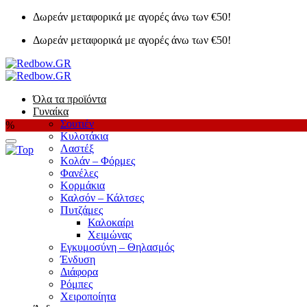
Μετάβαση
Δωρεάν μεταφορικά με αγορές άνω των €50!
στο
Δωρεάν μεταφορικά με αγορές άνω των €50!
περιεχόμενο
Όλα τα προϊόντα
Γυναίκα
Σουτιέν
%
Κυλοτάκια
Λαστέξ
Κολάν – Φόρμες
Φανέλες
Κορμάκια
Καλσόν – Κάλτσες
Πυτζάμες
Καλοκαίρι
Χειμώνας
Εγκυμοσύνη – Θηλασμός
Ένδυση
Διάφορα
Ρόμπες
Χειροποίητα