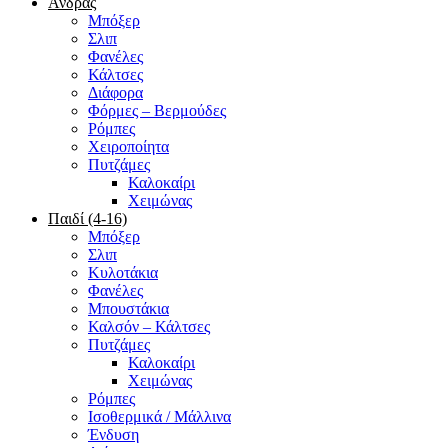
Άνδρας
Μπόξερ
Σλιπ
Φανέλες
Κάλτσες
Διάφορα
Φόρμες – Βερμούδες
Ρόμπες
Χειροποίητα
Πυτζάμες
Καλοκαίρι
Χειμώνας
Παιδί (4-16)
Μπόξερ
Σλιπ
Κυλοτάκια
Φανέλες
Μπουστάκια
Καλσόν – Κάλτσες
Πυτζάμες
Καλοκαίρι
Χειμώνας
Ρόμπες
Ισοθερμικά / Μάλλινα
Ένδυση