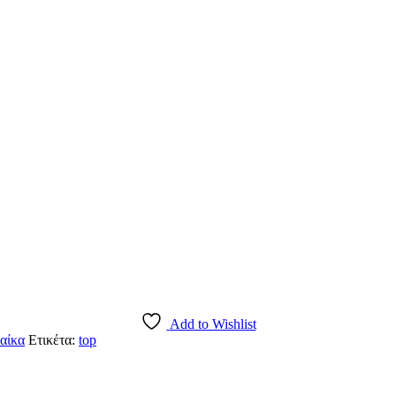
Add to Wishlist
αίκα
Ετικέτα:
top