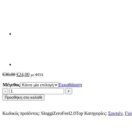
Original
Η
€
30,00
€
24,00
με ΦΠΑ
price
τρέχουσα
Μέγεθος
was:
τιμή
Εκκαθάριση
€30,00.
είναι:
Sloggi
€24,00.
Zero
Προσθήκη στο καλάθι
Feel
2.0
Top
Κωδικός προϊόντος:
SloggiZeroFeel2.0Top
Κατηγορίες:
Σουτιέν
,
Γυν
ποσότητα