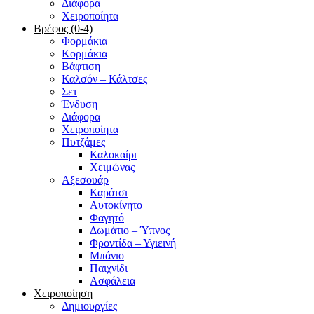
Διάφορα
Χειροποίητα
Βρέφος (0-4)
Φορμάκια
Κορμάκια
Βάφτιση
Καλσόν – Κάλτσες
Σετ
Ένδυση
Διάφορα
Χειροποίητα
Πυτζάμες
Καλοκαίρι
Χειμώνας
Αξεσουάρ
Καρότσι
Αυτοκίνητο
Φαγητό
Δωμάτιο – Ύπνος
Φροντίδα – Υγιεινή
Μπάνιο
Παιχνίδι
Ασφάλεια
Χειροποίηση
Δημιουργίες