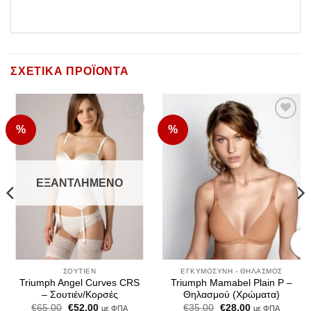
ΣΧΕΤΙΚΆ ΠΡΟΪΌΝΤΑ
%
%
Add to
Add to
Wishlist
Wishlist
ΕΞΑΝΤΛΗΜΈΝΟ
ΣΟΥΤΙΈΝ
ΕΓΚΥΜΟΣΎΝΗ - ΘΗΛΑΣΜΌΣ
Triumph Angel Curves CRS
Triumph Mamabel Plain P –
– Σουτιέν/Κορσές
Θηλασμού (Χρώματα)
Original
Η
Original
Η
€
65,00
€
52,00
€
35,00
€
28,00
με ΦΠΑ
με ΦΠΑ