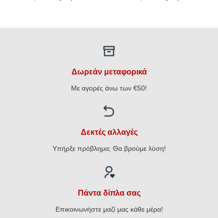
price
τρέχουσα
price
τρέχουσα
was:
τιμή
was:
τιμή
€65,00.
είναι:
€35,00.
είναι:
€52,00.
€28,00.
Δωρεάν μεταφορικά
Με αγορές άνω των €50!
Δεκτές αλλαγές
Υπήρξε πρόβλημα; Θα βρούμε λύση!
Πάντα δίπλα σας
Επικοινωνήστε μαζί μας κάθε μέρα!