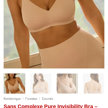
Κατάστημα
/
Γυναίκα
/
Σουτιέν
Sans Complexe Pure Invisibility Bra –