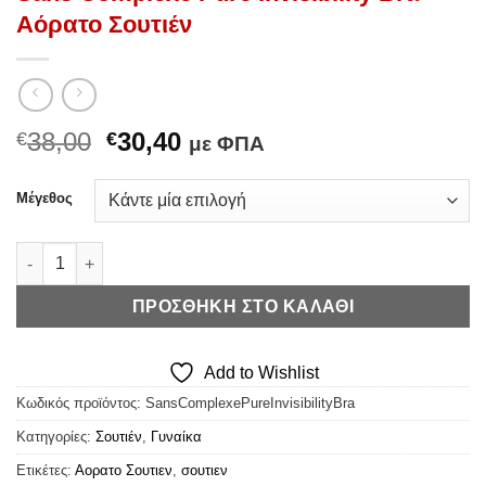
Αόρατο Σουτιέν
Original
Η
38,00
30,40
€
€
με ΦΠΑ
price
τρέχουσα
was:
τιμή
Μέγεθος
€38,00.
είναι:
€30,40.
Sans Complexe Pure Invisibility Bra - Αόρατο Σουτιέν ποσότητα
ΠΡΟΣΘΉΚΗ ΣΤΟ ΚΑΛΆΘΙ
Add to Wishlist
Κωδικός προϊόντος:
SansComplexePureInvisibilityBra
Κατηγορίες:
Σουτιέν
,
Γυναίκα
Ετικέτες:
Αορατο Σουτιεν
,
σουτιεν