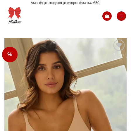
Δωρεάν μεταφορικά με αγορές άνω των €50!
Μετάβαση
στο
περιεχόμενο
%
Add to
Wishlist