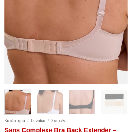
Κατάστημα
/
Γυναίκα
/
Σουτιέν
Sans Complexe Bra Back Extender –