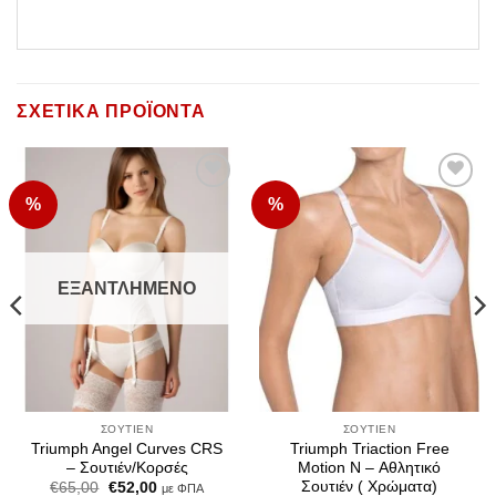
ΣΧΕΤΙΚΆ ΠΡΟΪΌΝΤΑ
%
%
Add to
Add to
Wishlist
Wishlist
ΕΞΑΝΤΛΗΜΈΝΟ
ΣΟΥΤΙΈΝ
ΣΟΥΤΙΈΝ
Triumph Angel Curves CRS
Triumph Triaction Free
– Σουτιέν/Κορσές
Motion N – Αθλητικό
Σουτιέν ( Χρώματα)
Original
Η
€
65,00
€
52,00
με ΦΠΑ