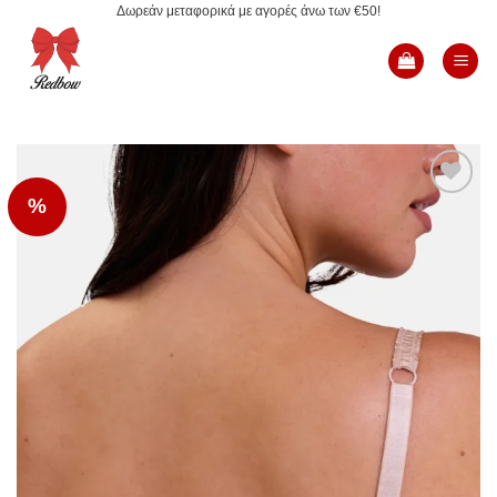
Δωρεάν μεταφορικά με αγορές άνω των €50!
Μετάβαση
στο
περιεχόμενο
%
Add to
Wishlist