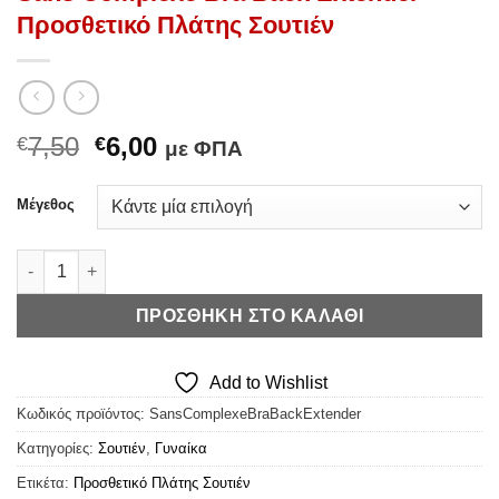
Προσθετικό Πλάτης Σουτιέν
Original
Η
7,50
6,00
€
€
με ΦΠΑ
price
τρέχουσα
was:
τιμή
Μέγεθος
€7,50.
είναι:
€6,00.
Sans Complexe Bra Back Extender - Προσθετικό Πλάτης Σουτιέ
ΠΡΟΣΘΉΚΗ ΣΤΟ ΚΑΛΆΘΙ
Add to Wishlist
Κωδικός προϊόντος:
SansComplexeBraBackExtender
Κατηγορίες:
Σουτιέν
,
Γυναίκα
Ετικέτα:
Προσθετικό Πλάτης Σουτιέν