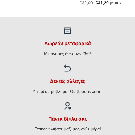
price
τρέχουσα
Original
Η
€
39,00
€
31,20
με ΦΠΑ
was:
τιμή
price
τρέχουσα
€65,00.
είναι:
was:
τιμή
€52,00.
€39,00.
είναι:
€31,20.
Δωρεάν μεταφορικά
Με αγορές άνω των €50!
Δεκτές αλλαγές
Υπήρξε πρόβλημα; Θα βρούμε λύση!
Πάντα δίπλα σας
Επικοινωνήστε μαζί μας κάθε μέρα!