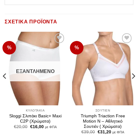
ΣΧΕΤΙΚΆ ΠΡΟΪΌΝΤΑ
%
%
Add to
Add to
Wishlist
Wishlist
ΕΞΑΝΤΛΗΜΈΝΟ
ΚΥΛΟΤΆΚΙΑ
ΣΟΥΤΙΈΝ
Sloggi Σλιπάκι Basic+ Maxi
Triumph Triaction Free
C2P (Χρώματα)
Motion N – Αθλητικό
Σουτιέν ( Χρώματα)
Original
Η
€
20,00
€
16,00
με ΦΠΑ
price
τρέχουσα
Original
Η
€
39,00
€
31,20
με ΦΠΑ
was:
τιμή
price
τρέχουσα