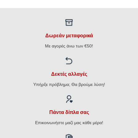
€20,00.
είναι:
was:
τιμή
€16,00.
€39,00.
είναι:
€31,20.
Δωρεάν μεταφορικά
Με αγορές άνω των €50!
Δεκτές αλλαγές
Υπήρξε πρόβλημα; Θα βρούμε λύση!
Πάντα δίπλα σας
Επικοινωνήστε μαζί μας κάθε μέρα!