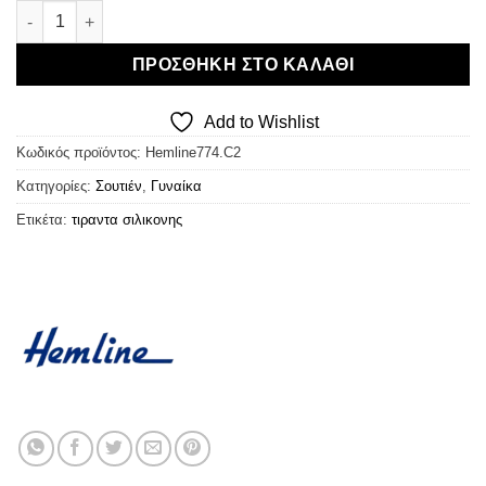
Hemline Bra Straps - Τιράντες Σιλικόνης 2 Ζευγάρια ποσότητα
€5,60.
είναι:
€4,48.
ΠΡΟΣΘΉΚΗ ΣΤΟ ΚΑΛΆΘΙ
Add to Wishlist
Κωδικός προϊόντος:
Hemline774.C2
Κατηγορίες:
Σουτιέν
,
Γυναίκα
Ετικέτα:
τιραντα σιλικονης