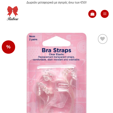
Δωρεάν μεταφορικά με αγορές άνω των €50!
Μετάβαση
στο
περιεχόμενο
%
Add to
Wishlist