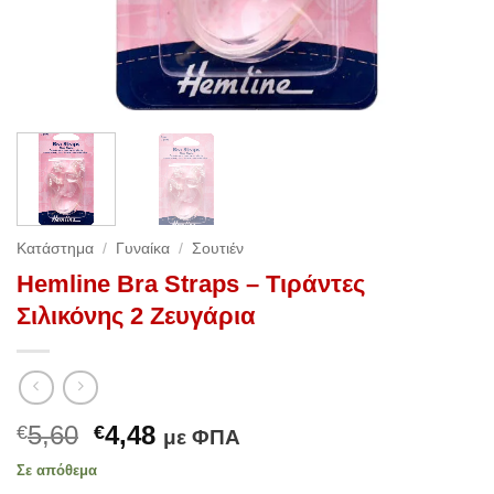
Κατάστημα
/
Γυναίκα
/
Σουτιέν
Hemline Bra Straps – Τιράντες
Σιλικόνης 2 Ζευγάρια
Original
Η
5,60
4,48
€
€
με ΦΠΑ
price
τρέχουσα
Σε απόθεμα
was:
τιμή