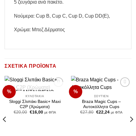
5 ζευγάρια ανά πακέτο.
Νούμερα: Cup B, Cup C, Cup D, Cup DD(E),
Χρώμα: Μπεζ Δέρματος
ΣΧΕΤΙΚΆ ΠΡΟΪΌΝΤΑ
%
%
ΕΞΑΝΤΛΗΜΈΝΟ
Add to
Add to
Wishlist
Wishlist
ΚΥΛΟΤΆΚΙΑ
ΣΟΥΤΙΈΝ
Sloggi Σλιπάκι Basic+ Maxi
Braza Magic Cups –
C2P (Χρώματα)
Αυτοκόλλητα Cups
Original
Η
Original
Η
€
20,00
€
16,00
€
27,80
€
22,24
με ΦΠΑ
με ΦΠΑ
price
τρέχουσα
price
τρέχουσα
was:
τιμή
was:
τιμή
€20,00.
είναι:
€27,80.
είναι:
€16,00.
€22,24.