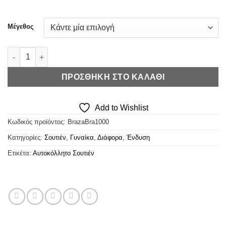
was:
τιμή
€16,90.
είναι:
€13,52.
Μέγεθος
Braza Bra - Αυτοκόλλητο Σουτιέν ποσότητα
ΠΡΟΣΘΉΚΗ ΣΤΟ ΚΑΛΆΘΙ
Add to Wishlist
Κωδικός προϊόντος:
BrazaBra1000
Κατηγορίες:
Σουτιέν
,
Γυναίκα
,
Διάφορα
,
Ένδυση
Ετικέτα:
Αυτοκόλλητο Σουτιέν