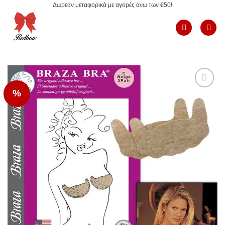
Δωρεάν μεταφορικά με αγορές άνω των €50!
Μετάβαση
στο
περιεχόμενο
%
Add to
Wishlist