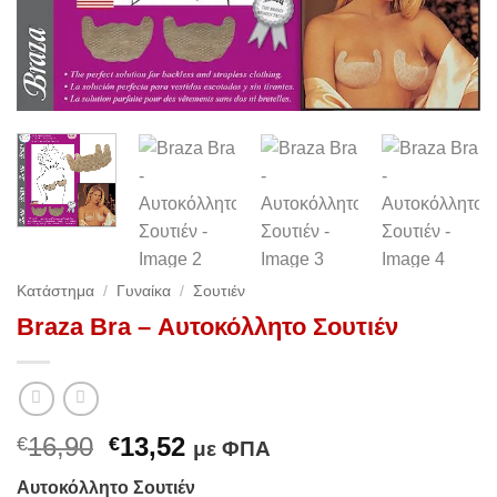
Κατάστημα
/
Γυναίκα
/
Σουτιέν
Braza Bra – Αυτοκόλλητο Σουτιέν
Original
Η
16,90
13,52
€
€
με ΦΠΑ
price
τρέχουσα
Αυτοκόλλητο Σουτιέν