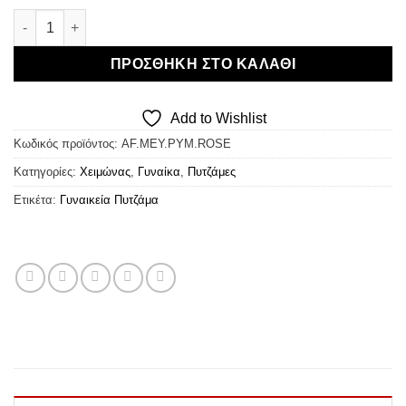
€26,95.
Melissa Brown Πυτζάμα Viscose Rose ποσότητα
ΠΡΟΣΘΉΚΗ ΣΤΟ ΚΑΛΆΘΙ
Add to Wishlist
Κωδικός προϊόντος:
AF.MEY.PYM.ROSE
Κατηγορίες:
Χειμώνας
,
Γυναίκα
,
Πυτζάμες
Ετικέτα:
Γυναικεία Πυτζάμα