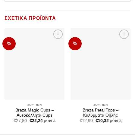
ΣΧΕΤΙΚΆ ΠΡΟΪΌΝΤΑ
%
%
Add to
Add to
Wishlist
Wishlist
ΣΟΥΤΙΈΝ
ΣΟΥΤΙΈΝ
Braza Magic Cups –
Braza Petal Tops –
Αυτοκόλλητα Cups
Καλύμματα Θηλής
Original
Η
Original
Η
€
27,80
€
22,24
€
12,90
€
10,32
με ΦΠΑ
με ΦΠΑ
price
τρέχουσα
price
τρέχουσα
was:
τιμή
was:
τιμή
€27,80.
είναι:
€12,90.
είναι: