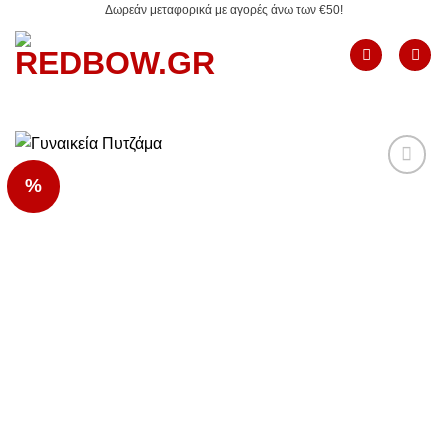
Δωρεάν μεταφορικά με αγορές άνω των €50!
Μετάβαση
στο
περιεχόμενο
%
Add to
Wishlist