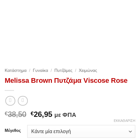
Κατάστημα
/
Γυναίκα
/
Πυτζάμες
/
Χειμώνας
Melissa Brown Πυτζάμα Viscose Rose
Original
Η
38,50
26,95
€
€
με ΦΠΑ
price
τρέχουσα
ΕΚΚΑΘΆΡΙΣΗ
was:
τιμή
Μέγεθος
€38,50.
είναι: